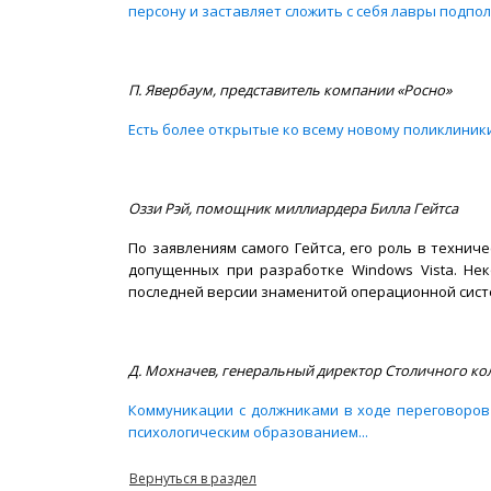
персону и заставляет сложить с себя лавры под
П. Явербаум, представитель компании «Росно»
Есть более открытые ко всему новому поликлиники
Оззи Рэй, помощник миллиардера Билла Гейтса
По заявлениям самого Гейтса, его роль в технич
допущенных при разработке Windows Vista. Нек
последней версии знаменитой операционной систе
Д. Мохначев, генеральный директор Столичного кол
Коммуникации с должниками в ходе переговоров 
психологическим образованием...
Вернуться в раздел