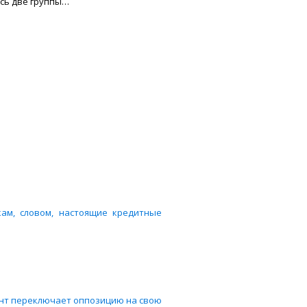
есь две группы…
кам, словом, настоящие кредитные
ент переключает оппозицию на свою