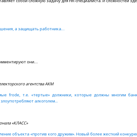
авляет собой сложную задачу для HR-специалиста. И сложностей зд
ошения, а защищать работника…
комментируют они…
ллекторского агентства АКМ
ые frode, т.е. «тертые» должники, которые должны многим бан
злоупотребляют алкоголем...
сонала «КЛАСС»
вление объекта «против кого дружим». Новый более жесткий конкур