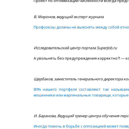
Проект по оптимизации численности всегда предст
В. Миронов, ведущий эксперт журнала
Профсоюзы должны не выяснять между собой отн
Исследовательский центр портала SuperJob.ru
А увольнять без предупреждения корректно?! — 
Щербаков, заместитель генерального директора ко
80% нашего портфеля составляют так называем
мошенники или маргинальные товарищи, которые 
И. Баранова, Ведущий тренер центра обучения пер
Иногда помочь в борьбе с оппозицией может поя