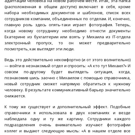
адаптации человека на новом рабочем месте. Итак, эта папка
(расположенная в общем доступе) включает в себя, кроме
набора необходимых документов и шаблонов, список всех
сотрудников компании, объединенных по отделам. И, конечно,
главную роль здесь опять-таки играет фотография. Теперь,
когда новому сотруднику необходимо отнести документы
Екатерине из бухгалтерии или взять у Михаила из IT-отдела
электронный пропуск, то он может предварительно
посмотреть, как выглядят эти люди.
Ведь это действительно некомфортно (и от этого волнительно)
— войти в незнакомый отдел и спросить: «А кто тут Михаил?» И
совсем по-другому будет выглядеть ситуация, когда,
познакомив шись заочно с Михаилом с помощью справочника,
новый сотрудник сможет напрямую обратиться к нужному
человеку. В результате коммуникативный барьер значительно
снижается.
К тому же существует и дополнительный эффект. Подобные
справочники я использовала в двух компаниях и везде
наблюдала одну и ту же картину. Сотрудники каждого
подразделения очень внимательно изучают фотографии
коллег и выдают следующую мысль: «А в нашем отделе все