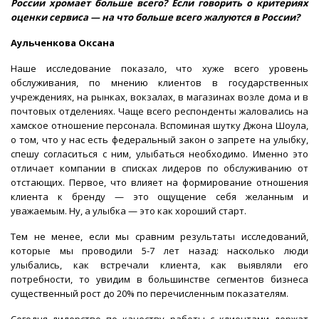
России хромает больше всего? Если говорить о критериях
оценки сервиса — на что больше всего жалуются в России?
Аульченкова Оксана
Наше исследование показало, что хуже всего уровень
обслуживания, по мнению клиентов в государственных
учреждениях, на рынках, вокзалах, в магазинах возле дома и в
почтовых отделениях. Чаще всего респонденты жаловались на
хамское отношение персонала. Вспоминая шутку Джона Шоула,
о том, что у нас есть федеральный закон о запрете на улыбку,
спешу согласиться с ним, улыбаться необходимо. Именно это
отличает компании в списках лидеров по обслуживанию от
отстающих. Первое, что влияет на формирование отношения
клиента к бренду — это ощущение себя желанным и
уважаемым. Ну, а улыбка — это как хороший старт.
Тем не менее, если мы сравним результаты исследований,
которые мы проводили 5-7 лет назад: насколько люди
улыбались, как встречали клиента, как выявляли его
потребности, то увидим в большинстве сегментов бизнеса
существенный рост до 20% по перечисленным показателям.
Сегодня лидерство по качеству работы с клиентами держат