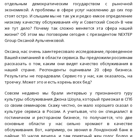
отдельным демократическим государством с рыночной
экономикой. А проблемы в сфере услуг населению до сих пор
стоят остро. И слышим мы не так уж и редко емкое определение
низкому качеству обслуживания «Ну и Советский Союз!» В чем
же тут дело? Почему так сложно меняется эта сфера нашей
жизни? Об этом мы поговорим сегодня с президентом NEXTEP
Group Оксаной Аульченковой.
Оксана, нас очень заинтересовало исследование, проведенное
Вашей компанией в области сервиса. Вы предложили россиянам
рассказать о том, каким они видят качество обслуживания в
нашей стране. Респонденты оценивали 20 сфер бизнеса.
Результаты не порадовали. Сервис-то у нас, как оказалось, на
троечку. Может это и есть корень всех бед?
Совсем недавно мы брали интервью у признанного гуру
культуры обслуживания Джона Шоула, который приезжал в СПб
со своим семинаром. Скажу честно, он мало хорошего сказал о
культуре сервиса в России. А учитывая, что он специалист в
гостиничном и рестораном бизнесе, то получается, что две
основные области у нас сильно хромают в качестве
обслуживания. Вот, например, он звонил в Лондонский банк в
районе 10 часов вечера, и там приятный жен голос бодро и