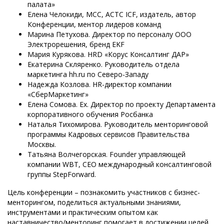
палата»
Елена Челокиди, MCC, ACTC ICF, издатель, автор
Конференции, ментор лидеров команд
Марина Петухова. Директор по персоналу ООО
Электрорешения, бренд EKF
Мария Курякова. HRD «Корус Консалтинг ДАР»
Екатерина Скляренко. Руководитель отдела
маркетинга hh.ru по Северо-Западу
Надежда Козлова. HR-директор компании
«СберМаркетинг»
Елена Сомова. Ех. Директор по проекту Департамента
корпоративного обучения Росбанка
Наталья Тихомирова. Руководитель менторинговой
программы Кадровых сервисов Правительства
Москвы.
Татьяна Волчегорская. Founder управляющей
компании WBT, CEO международный консалтинговой
группы StepForward.
Цель конференции – познакомить участников с бизнес-
менторингом, поделиться актуальными знаниями,
инструментами и практическим опытом как
наставничество/менторинг помогает в достижении целей