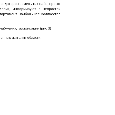
рендаторов земельных паёв, просят
ловия, информируют о непростой
епартамент наибольшее количество
бжения, газификации (рис. 3).
ченным жителям области.