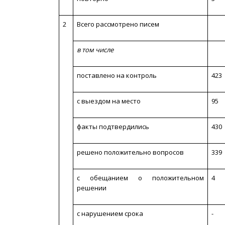
2
Всего рассмотрено писем
в том числе
поставлено на контроль
423
с выездом на место
95
факты подтвердились
430
решено положительно вопросов
339
с обещанием о положительном
4
решении
с нарушением срока
-