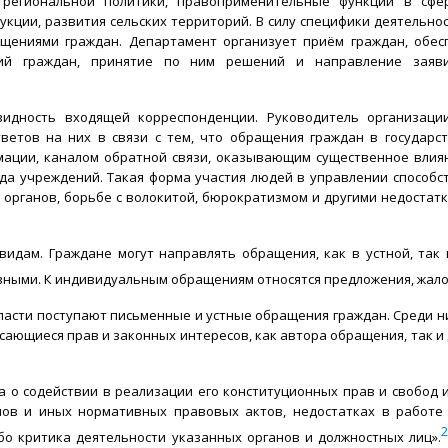
 региональной политики, правоприменительные функции в сфе
укции, развития сельских территорий. В силу специфики деятельно
ащениями граждан. Департамент организует приём граждан, обе
ий граждан, принятие по ним решений и направление заяви
идность входящей корреспонденции. Руководитель организаци
ветов на них в связи с тем, что обращения граждан в государ
ации, каналом обратной связи, оказывающим существенное влия
ода учреждений. Такая форма участия людей в управлении способс
органов, борьбе с волокитой, бюрократизмом и другими недостатк
идам. Граждане могут направлять обращения, как в устной, так
вными. К индивидуальным обращениям относятся предложения, жало
ласти поступают письменные и устные обращения граждан. Среди н
сающиеся прав и законных интересов, как автора обращения, так и 
 о содействии в реализации его конституционных прав и свобод 
ов и иных нормативных правовых актов, недостатках в работе 
бо критика деятельности указанных органов и должностных лиц».