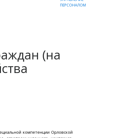
аждан (на
йства
специальной компетенции Орловской