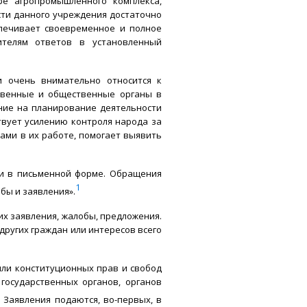
ре агропромышленного комплекса,
сти данного учреждения достаточно
спечивает своевременное и полное
телям ответов в установленный
и очень внимательно относится к
ственные и общественные органы в
ние на планирование деятельности
твует усилению контроля народа за
ами в их работе, помогает выявить
 и в письменной форме. Обращения
1
бы и заявления».
их заявления, жалобы, предложения.
других граждан или интересов всего
или конституционных прав и свобод
государственных органов, органов
2
Заявления подаются, во-первых, в