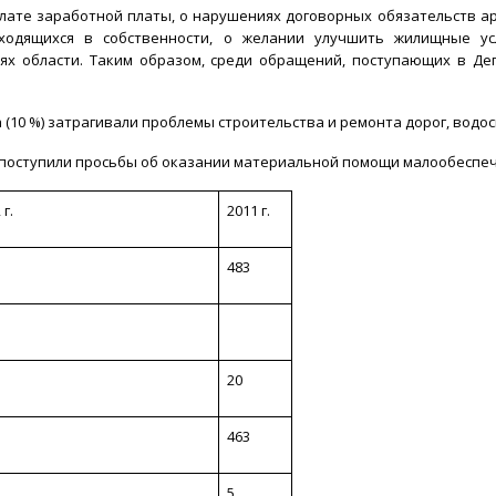
ате заработной платы, о нарушениях договорных обязательств а
ходящихся в собственности, о желании улучшить жилищные ус
ях области. Таким образом, среди обращений, поступающих в Д
10 %) затрагивали проблемы строительства и ремонта дорог, водосна
) поступили просьбы об оказании материальной помощи малообеспе
 г.
2011 г.
483
20
463
5