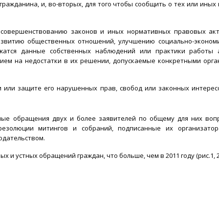
гражданина, и, во-вторых, для того чтобы сообщить о тех или иных
совершенствованию законов и иных нормативных правовых акто
развитию общественных отношений, улучшению социально-эконом
ржатся данные собственных наблюдений или практики работы 
ием на недостатки в их решении, допускаемые конкретными орга
 или защите его нарушенных прав, свобод или законных интересо
ные обращения двух и более заявителей по общему для них воп
 резолюции митингов и собраний, подписанные их организато
одательством.
х и устных обращений граждан, что больше, чем в 2011 году (рис.1, 2)