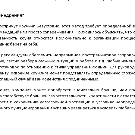
 внедрения?
воспримут коучинг. Безусловно, этот метод требует определенной 
омендаций или просто сопереживания. Приходилось объяснять, что 
венность коуча относится исключительно к организации процес
ник берет на себя.
 рекомендуем обеспечить непрерывное посттренинговое сопровож
ие, сессии разбора сложных ситуаций в работе и т.д. Любые измен
установок по отношению к стилю управления людьми. Для руково
енту, освоение коучинга может представлять определенную сложнос
спешный случай взаимодействия с подчиненными.
ния, компания может приобрести значительно больше, чем пр
а способствует большей самостоятельности, креативности и ответ
ости и сохранению долгосрочной мотивации в условиях неопреде
ного функционирования и успешно развиваться в условиях глобаль