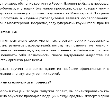
о началось обучение коучингу в России. Я, конечно, была в первых 
арубежных, и у наших флагманов профессии, среди которых могу 
бучение коучингу я прошла, безусловно, на Магистерской Програм
. Россохина, а научным руководителем является основоположник
ю на Магистерской Программе, веду супервизии коучинговой практи
 компании?
сти относительно своих жизненных, стратегических и карьерных ц
 инструментов руководителей, потому что позволяет не только 
вышая осознанность, доверие и ответственность. Сейчас мы приближ
понимать себя, возможности своего внутреннего лидерства. Ра
стей организации в целом.
ержек, коучинг становится одним из наиболее эффективных и 
мпании института внутренних коучей.
тями столкнулись в процессе?
лось в конце 2012 года. Запуская проект, мы ориентировались как
звена обучение проводила ведущий международный эксперт Марша 