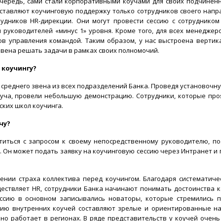
чередь, сами стали корпоративными коучами для своих подчиненн
тавляют коучинговую поддержку только сотрудников своего напра
удников HR-дирекции. Они могут провести сессию с сотрудником
руководителей «минус 1» уровня. Кроме того, для всех менедже
ов управления командой. Таким образом, у нас выстроена вертик
звена решать задачи в рамках своих полномочий.
 коучингу?
реднего звена из всех подразделений Банка. Проведя установочну
оуча, провели небольшую демонстрацию. Сотрудники, которые пр
ских школ коучинга.
чу?
титься с запросом к своему непосредственному руководителю, п
. Он может подать заявку на коучинговую сессию через Интранет и 
ении страха коллектива перед коучингом. Благодаря систематич
ществляет HR, сотрудники Банка начинают понимать достоинства к
сессию в основном записывались новаторы, которые стремились
рию внутренних коучей составляют зрелые и ориентированные н
шно работает в регионах. В ряде представительств у коучей очень