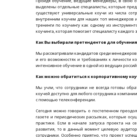
Пройдя обучение, ведущие менеджеры, в свою о
выделены отдельные специалисты, которые предс
существуют универсальные коучи из числа сотр
внутренним коучем для наших топ менеджеров и 
тренинги по коучингу как одному из инструмент
коучинга, которая помогает специалисту каждого 
Как Вы выбирали претендентов для обучения
Мы рассматривали кандидатов среди менеджеров с
и его возможностях и требованиях к личности к
интенсивное обучение в одной из ведущих россий
Как можно обратиться к корпоративному коу
Мы учли, что сотрудники не всегда готовы обра
коучей доступно для любого сотрудника компании
с помощью телеконференции.
Сегодня можно говорить о постепенном преодол
газете и периодических рассылках, которые осу
практике. Если в начале запуска проекта на 
развития, то в данный момент целевую аудито
сотрудники. Особенно приятно, что проект успе