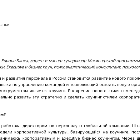
банке
т Европа Банка, доцент и мастер-супервизор Магистерской программ
 Executive и бизнес коуч, психоаналитический консультант, психоло
 и развития персонала в России становится развитие нового поко
выки по управлению командой и позволяющий освоить новую орган
нструментом является коучинг. Внедрение нового стиля в менед
ально развить эту стратегию и сделать коучинг стилем корпорат
ом?
я работала директором по персоналу в глобальной компании. Шта
дели корпоративной культуры, базирующейся на коучинге, посл
 занимаюсь корпоративным и
Executive
бизнес коучингом. Через д