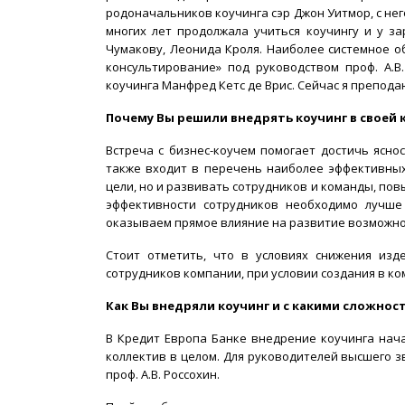
родоначальников коучинга сэр Джон Уитмор, с нег
многих лет продолжала учиться коучингу и у з
Чумакову, Леонида Кроля. Наиболее системное о
консультирование» под руководством проф. А.В
коучинга Манфред Кетс де Врис. Сейчас я препода
Почему Вы решили внедрять коучинг в своей
Встреча с бизнес-коучем помогает достичь ясно
также входит в перечень наиболее эффективных
цели, но и развивать сотрудников и команды, по
эффективности сотрудников необходимо лучше 
оказываем прямое влияние на развитие возможно
Стоит отметить, что в условиях снижения изд
сотрудников компании, при условии создания в ко
Как Вы внедряли коучинг и с какими сложнос
В Кредит Европа Банке внедрение коучинга нача
коллектив в целом. Для руководителей высшего 
проф. А.В. Россохин.