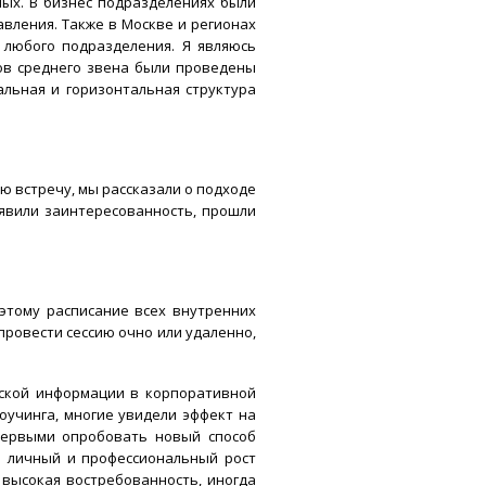
ых. В бизнес подразделениях были
вления. Также в Москве и регионах
 любого подразделения. Я являюсь
ров среднего звена были проведены
альная и горизонтальная структура
ю встречу, мы рассказали о подходе
оявили заинтересованность, прошли
оэтому расписание всех внутренних
провести сессию очно или удаленно,
еской информации в корпоративной
оучинга, многие увидели эффект на
 первыми опробовать новый способ
а личный и профессиональный рост
 высокая востребованность, иногда