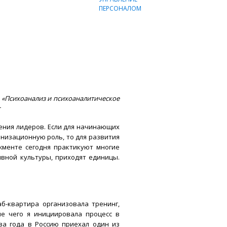
ы «Психоанализ и психоаналитическое
г
ления лидеров. Если для начинающих
изационную роль, то для развития
жменте сегодня практикуют многие
ивной культуры, приходят единицы.
б-квартира организовала тренинг,
е чего я инициировала процесс в
ва года в Россию приехал один из