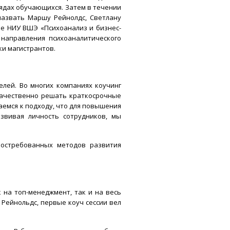
рядах обучающихся. Затем в течении
назвать Маршу Рейнолдс, Светлану
ме НИУ ВШЭ «Психоанализ и бизнес-
 направления психоаналитического
ки магистрантов.
елей. Во многих компаниях коучинг
качественно решать краткосрочные
аемся к подходу, что для повышения
звивая личность сотрудников, мы
востребованных методов развития
 на топ-менеджмент, так и на весь
Рейнольдс, первые коуч сессии вел