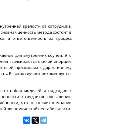
внутренней зрелости от сотрудника.
основная ценность метода состоит в
са, а ответственность за процесс
дение для внутренних коучей. Это
ения сталкиваются с силой инерции,
дителей, привыкших к директивному
ть. В таких случаях рекомендуется
осто набор моделей и подходов к
ственности сотрудников, повышению
лённости, что позволяет компании
ной экономической нестабильности.