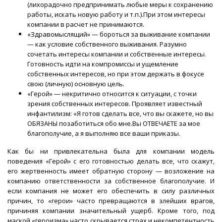
(лихорадочно предпринимать любые меры к сохранению
работы, искать новую работу и т.п.).При этом интересы
компании в расчет не принимаются.
«Здравомыслящий» — бороться за выживание компании
— как условие собственного выживания. Разумно
сочетать интересы компании и собственные интересы.
Готовность идти на компромиссы и ущемление
собственных интересов, но при этом держать в фокусе
свою (личную) основную цель.
«Герой» — некритично относится к ситуации, с точки
зрения собственных интересов. Проявляет известный
инфантилизм: «Я готов сделать все, что вы скажете, но вы
ОБЯЗАНЫ позаботиться обо мне.Вы ОТВЕЧАЕТЕ за мое
благополучие, а я выполняю все ваши приказы.
Как бы ни привлекательна была для компании модель
поведения «Герой» с его готовностью делать все, что скажут,
его жертвенность имеет обратную сторону — возложение на
компанию ответственности за собственное благополучие. И
если компания не может его обеспечить в силу различных
причин, то «герои» часто превращаются в злейших врагов,
причиняя компании значительный ущерб. Кроме того, под
маской «героизма» часто скрывается страх и некомпетентность