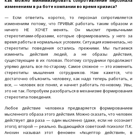
Как можно минимизировать сопротивление персонала
изменениям в ра боте компании во время кризиса?
— Если ответить коротко, то персонал сопротивляется
изменениям потому, что ПРИВЫК работать таким образом и
ничего НЕ ХОЧЕТ менять. Он мыслит привычными
стереотипами-образами, которые сформировались у него за
время работы в нормальных условиях. Ситуация изменилась, но
стереотипы поведения остались прежними. Мы пытаемся
изменить действия людей, а не образы действия,
существующие в их головах. Поэтому сотрудники продолжают
упрямо делать все по-старому. Самое сложное — это изменить
стереотипы мышления сотрудников. Нам кажется, что
достаточно объяснить человеку, как надо теперь работать, и
все, — человек все понял, и начнет работать по-новому. Увы,
это не так. Попробуем разобраться в механизме формирования
стереотипа поведения.
Любое действие человека предваряется формированием
мысленного образа этого действия. Можно сказать, что человек
действует два раза — один мысленно (даже, если не осознает
этого), второй — реально. Выдающийся советский психолог П.К.
Анохин называл этот феномен «Акцептор действия», в