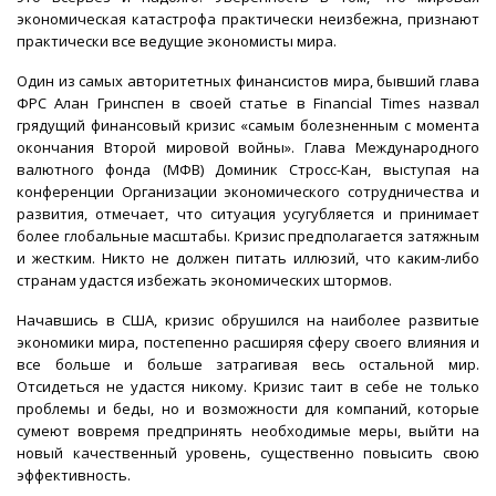
экономическая катастрофа практически неизбежна, признают
практически все ведущие экономисты мира.
Один из самых авторитетных финансистов мира, бывший глава
ФРC Алан Гринспен в своей статье в Financial Times назвал
грядущий финансовый кризис «самым болезненным с момента
окончания Второй мировой войны». Глава Международного
валютного фонда (МФВ) Доминик Стросс-Кан, выступая на
конференции Организации экономического сотрудничества и
развития, отмечает, что ситуация усугубляется и принимает
более глобальные масштабы. Кризис предполагается затяжным
и жестким. Никто не должен питать иллюзий, что каким-либо
странам удастся избежать экономических штормов.
Начавшись в США, кризис обрушился на наиболее развитые
экономики мира, постепенно расширяя сферу своего влияния и
все больше и больше затрагивая весь остальной мир.
Отсидеться не удастся никому. Кризис таит в себе не только
проблемы и беды, но и возможности для компаний, которые
сумеют вовремя предпринять необходимые меры, выйти на
новый качественный уровень, существенно повысить свою
эффективность.