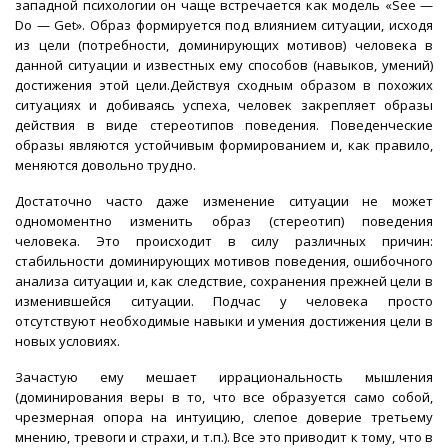
западной психологии он чаще встречается как модель «See —
Do — Get». Образ формируется под влиянием ситуации, исходя
из цели (потребности, доминирующих мотивов) человека в
данной ситуации и известных ему способов (навыков, умений)
достижения этой цели.Действуя сходным образом в похожих
ситуациях и добиваясь успеха, человек закрепляет образы
действия в виде стереотипов поведения. Поведенческие
образы являются устойчивым формированием и, как правило,
меняются довольно трудно.
Достаточно часто даже изменение ситуации не может
одномоментно изменить образ (стереотип) поведения
человека. Это происходит в силу различных причин:
стабильности доминирующих мотивов поведения, ошибочного
анализа ситуации и, как следствие, сохранения прежней цели в
изменившейся ситуации. Подчас у человека просто
отсутствуют необходимые навыки и умения достижения цели в
новых условиях.
Зачастую ему мешает иррациональность мышления
(доминирования веры в то, что все образуется само собой,
чрезмерная опора на интуицию, слепое доверие третьему
мнению, тревоги и страхи, и т.п.). Все это приводит к тому, что в