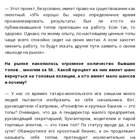
— Этот проект, безусловно, имеет право на существование как
пилотный. «УП» хорошо бы через определенное время
проанализировать результаты: был ли кто-то из
публиковавшихся топов приглашен на работу. Если так, то
здорово. Однако, по моему опыту, по-настоящему ценные топы
чаще всего спокойно сидят на своих местах. А если захотят
сменить работу, то будут искать другие пути заявить о своем
«выходе на рынок».
На рынке накопилось огромное количество бывших
топов... многим за 50... Какой процент из них имеет шанс
вернуться на топовые позиции, а кто имеет мало шансов
и почему?
— У нас со времен татаро-монгольского ига слишком много
людей пытаются изобразить из себя начальника. Вот,
руководители «Газпрома», «Роснефти» и крупных банков — это
топы? Очевидно, что да. А гендиректор малого предприятия,
руководящий секретаршей, бухгалтером, водителем и парой
торговых агентов, — это тоже топ? По статусу вроде да, а по
сути? Обанкротился его крохотный бизнес, а он продолжает
называть себя топом, претендует исключительно на