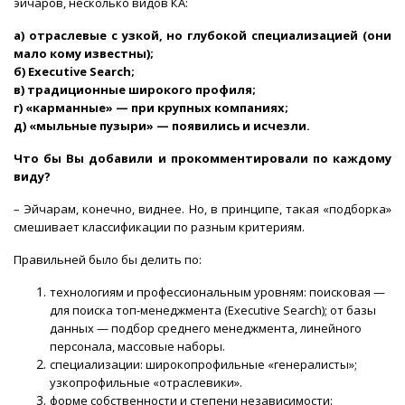
эйчаров, несколько видов КА:
а) отраслевые с узкой, но глубокой специализацией (они
мало кому известны);
б) Executive Search;
в) традиционные широкого профиля;
г) «карманные» — при крупных компаниях;
д) «мыльные пузыри» — появились и исчезли.
Что бы Вы добавили и прокомментировали по каждому
виду?
– Эйчарам, конечно, виднее. Но, в принципе, такая «подборка»
смешивает классификации по разным критериям.
Правильней было бы делить по:
технологиям и профессиональным уровням: поисковая —
для поиска топ-менеджмента (Executive Search); от базы
данных — подбор среднего менеджмента, линейного
персонала, массовые наборы.
специализации: широкопрофильные «генералисты»;
узкопрофильные «отраслевики».
форме собственности и степени независимости: