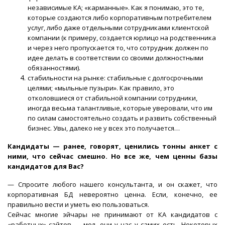
независимые КА; «карманные». Как я понимаю, это те,
которые создаются либо корпоративным потребителем
услуг, либо даже отдельными сотрудниками клиентской
компании (к примеру, создается юрлицо на родственника
и через него пропускается то, что сотрудник должен по
идее делать в соответствии со своими должностными
обязанностями).
стабильности на рынке: стабильные с долгосрочными
целями; «мыльные пузыри». Как правило, это
отколовшиеся от стабильной компании сотрудники,
иногда весьма талантливые, которые уверовали, что им
по силам самостоятельно создать и развить собственный
бизнес. Увы, далеко не у всех это получается…
Кандидаты — ранее, говорят, ценились тонны анкет с
ними, что сейчас смешно. Но все же, чем ценны базы
кандидатов для Вас?
— Спросите любого нашего консультанта, и он скажет, что
корпоративная БД невероятно ценна. Если, конечно, ее
правильно вести и уметь ею пользоваться.
Сейчас многие эйчары не принимают от КА кандидатов с
«работных» сайтов — мол, они у нас у самих есть. Некоторых