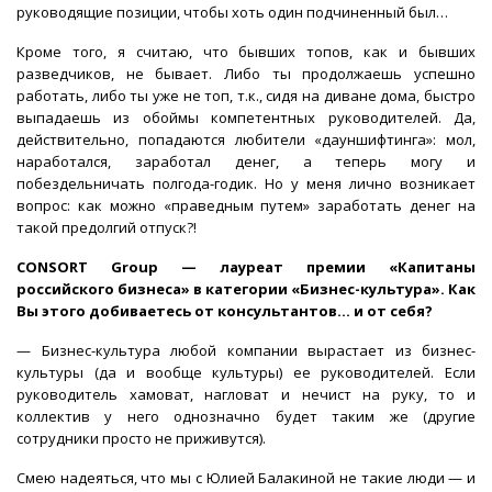
руководящие позиции, чтобы хоть один подчиненный был…
Кроме того, я считаю, что бывших топов, как и бывших
разведчиков, не бывает. Либо ты продолжаешь успешно
работать, либо ты уже не топ, т.к., сидя на диване дома, быстро
выпадаешь из обоймы компетентных руководителей. Да,
действительно, попадаются любители «дауншифтинга»: мол,
наработался, заработал денег, а теперь могу и
побездельничать полгода-годик. Но у меня лично возникает
вопрос: как можно «праведным путем» заработать денег на
такой предолгий отпуск?!
CONSORT Group — лауреат премии «Капитаны
российского бизнеса» в категории «Бизнес-культура». Как
Вы этого добиваетесь от консультантов... и от себя?
— Бизнес-культура любой компании вырастает из бизнес-
культуры (да и вообще культуры) ее руководителей. Если
руководитель хамоват, нагловат и нечист на руку, то и
коллектив у него однозначно будет таким же (другие
сотрудники просто не приживутся).
Смею надеяться, что мы с Юлией Балакиной не такие люди — и