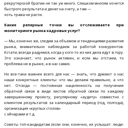
рекрутерской братии не так уж много. Слишком многим хочется
быстрого результата и денег на счету, а там —
хоть трава не расти.
Какие реперные точки вы отслеживаете при
мониторинге рынка кадровых услуг?
— Мы, конечно же, следим за объемом и тенденциями развития
рынка, внимательно наблюдаем за работой конкурентов.
Кстати, всегда радуемся, когда у кого-то из них дела идут в гору.
Это означает, что рынок активен, и если мы отстаем, то
проблема не в рынке, а в нас самих.
Но все-таки важнее всего для нас — знать, что думают о нас
наши конкретные клиенты: что мы делаем правильно, а что
нет. Отсюда — постоянная нацеленность на получение
обратной связи в виде листов обратной связи по каждому
завершенному проекту, регулярному «аудиту» совместно с
клиентом результатов за календарный период (год, полгода),
организация «круглых столов»
с эйчарами и т.д.
Советы топ-кандидатам (если они, конечно, их услышат: люди-