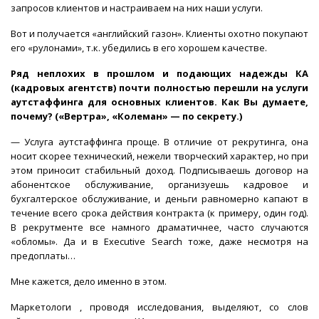
запросов клиентов и настраиваем на них наши услуги.
Вот и получается «английский газон». Клиенты охотно покупают
его «рулонами», т.к. убедились в его хорошем качестве.
Ряд неплохих в прошлом и подающих надежды КА
(кадровых агентств) почти полностью перешли на услуги
аутстаффинга для основных клиентов. Как Вы думаете,
почему? («Вертра», «Колеман» — по секрету.)
— Услуга аутстаффинга проще. В отличие от рекрутинга, она
носит скорее технический, нежели творческий характер, но при
этом приносит стабильный доход. Подписываешь договор на
абонентское обслуживание, организуешь кадровое и
бухгалтерское обслуживание, и деньги равномерно капают в
течение всего срока действия контракта (к примеру, один год).
В рекрутменте все намного драматичнее, часто случаются
«обломы». Да и в Executive Search тоже, даже несмотря на
предоплаты…
Мне кажется, дело именно в этом.
Маркетологи , проводя исследования, выделяют, со слов