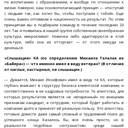
по воспитанию с образованием, и вообще по отношению к
жизни. Наверно, наш основополагающий принцип — «поступай
с людьми так, как хотел бы, чтобы поступали с тобой». Еще
очень важен оптимизм и нацеленность на результат. По этим
принципам мы и подбирали команду в течение последних 20
лет. Так и появилась в нашей группе собственная своеобразная
культура, микроклимат. Новички либо адаптируются в этой
культуре, либо она их отторгает — от этого никуда не
денешься.
«Слышащие» КА (по определению Михаила Талалая из
«Байера») — что именно имел в виду ветеран? (В отличие
от наглых, настырных, не слышащих.)
— Думается, Михаил Иосифович имел в виду те КА, которые
глубоко вникают в структуру бизнеса клиентской компании, и
соответственно в ее кадровые потребности. Те агентства, для
которых результатом является не «впаренный» по внешним
признакам кандидат, а сотрудник, который будет работать в
компании долго и принесет ей реальную пользу. Это агентства,
готовые довести даже самый сложный и трудоемкий поиск до
успешного конца. Казалось бы, все очень просто, но в
реальности подобных «энтузиастов» среди нашей