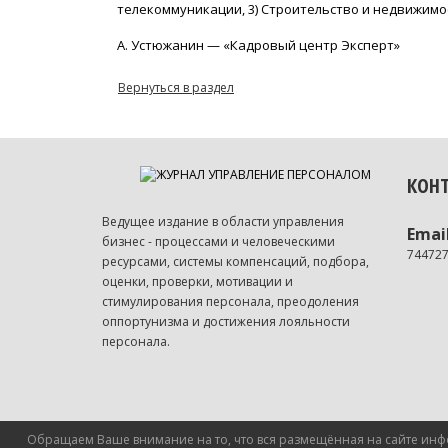
телекоммуникации, 3) Строительство и недвижимос
А. Устюжанин — «Кадровый центр Эксперт»
Вернуться в раздел
КОН
Ведущее издание в области управления
Emai
бизнес - процессами и человеческими
74472
ресурсами, системы компенсаций, подбора,
оценки, проверки, мотивации и
стимулирования персонала, преодоления
оппортунизма и достижения лояльности
персонала.
Обращаем Ваше внимание на то, что вся размещённая на сайте инфо