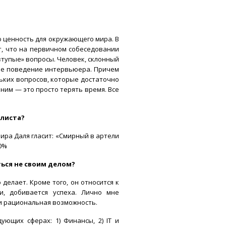
ю ценность для окружающего мира. В
т, что на первичном собеседовании
«тупые» вопросы. Человек, склонный
ное поведение интервьюера. Причем
льких вопросов, которые достаточно
ним — это просто терять время. Все
алиста?
мира Даля гласит: «Смирный в артели
20%
ться не своим делом?
делает. Кроме того, он относится к
и, добивается успеха. Лично мне
ли рациональная возможность.
ующих сферах: 1) Финансы, 2) IT и