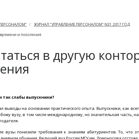
 ПЕРСОНАЛОМ"
ЖУРНАЛ "УПРАВЛЕНИЕ ПЕРСОНАЛОМ" N31 2017 ГОД
д времени и поколения
ататься в другую конто
ления
и так слабы выпускники?
лал выводы на основании практического опыта. Выпускники, как всег
юбому вузу, в том числе международному, но значительная часть, на
тодателя.
ие вузы понизили требования к знаниям абитуриентов. То, что э
едневном общении. Ведущий вуз России МГУ им. Ломоносова отстоя