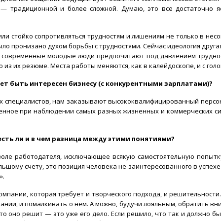
 — традиционной и более сложной. Думаю, это все достаточно я
или стойко сопротивляться трудностям и лишениям не только в не
 было пронизано духом борьбы с трудностями. Сейчас идеология друг
ие современные молодые люди предпочитают под давлением трудност
о из их резюме. Места работы меняются, как в калейдоскопе, и с го
жет быть интересен бизнесу (с конкурентными зарплатами)?
ых специалистов, нам заказывают высококвалифицированный персон
нное при наблюдении самых разных жизненных и коммерческих ситу
сть ли и в чем разница между этими понятиями?
воле работодателя, исключающее всякую самостоятельную попытк
льшому счету, это позиция человека не заинтересованного в успехе
».
омпании, которая требует и творческого подхода, и решительности
ании, и помалкивать о нем. А можно, будучи лояльным, обратить вн
то оно решит — это уже его дело. Если решило, что так и должно б