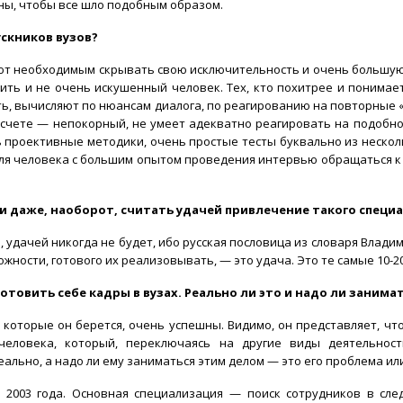
ины, чтобы все шло подобным образом.
ускников вузов?
тают необходимым скрывать свою исключительность и очень большу
ить и не очень искушенный человек. Тех, кто похитрее и понимае
ыть, вычисляют по нюансам диалога, по реагированию на повторные 
 счете — непокорный, не умеет адекватно реагировать на подоб
сть проективные методики, очень простые тесты буквально из неско
 для человека с большим опытом проведения интервью обращаться к 
 и даже, наоборот, считать удачей привлечение такого специ
й, удачей никогда не будет, ибо русская пословица из словаря Влади
жности, готового их реализовывать, — это удача. Это те самые 10-
готовить себе кадры в вузах. Реально ли это и надо ли занима
 которые он берется, очень успешны. Видимо, он представляет, что 
еловека, который, переключаясь на другие виды деятельност
реально, а надо ли ему заниматься этим делом — это его проблема и
2003 года. Основная специализация — поиск сотрудников в след