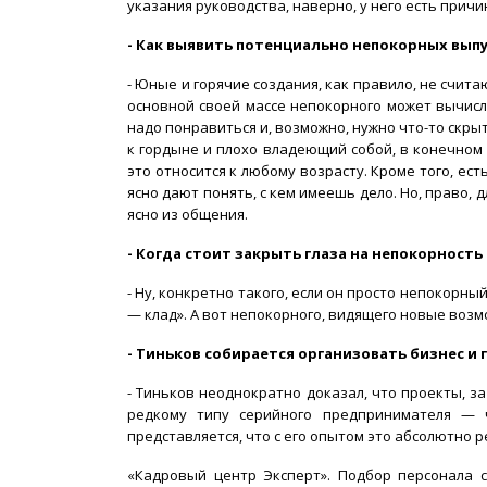
указания руководства, наверно, у него есть прич
- Как выявить потенциально непокорных вып
- Юные и горячие создания, как правило, не счи
основной своей массе непокорного может вычисл
надо понравиться и, возможно, нужно что-то скр
к гордыне и плохо владеющий собой, в конечном
это относится к любому возрасту. Кроме того, е
ясно дают понять, с кем имеешь дело. Но, право,
ясно из общения.
- Когда стоит закрыть глаза на непокорность
- Ну, конкретно такого, если он просто непокорны
— клад». А вот непокорного, видящего новые возмо
- Тиньков собирается организовать бизнес и 
- Тиньков неоднократно доказал, что проекты, за
редкому типу серийного предпринимателя — ч
представляется, что с его опытом это абсолютно 
«Кадровый центр Эксперт». Подбор персонала с 