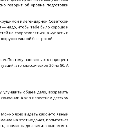
сно говорит об уровне подготовки
сокрушимой и легендарной Советской
ая — надо, чтобы тебе было хорошо и
ей не сопротивляться, а «упасть и
ловокружительной быстротой.
ал. Поэтому взвесить этот процент
аций, это классическое 20 на 80. А
у улучшить общее дело, возразить
 компании. Как в известном детском
. Можно ясно видеть какой-то явный
имание на этот недочет, попытаться
ыть, значит надо лояльно выполнять