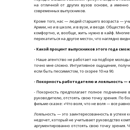
на отличной от других вузов основе, а именно
современных выпускников.
Кроме того, нас — людей старшего возраста — уч
Армии, но и в школе, и в вузе, и везде. Общество
комфортно, и, вообще, жить нужно в кайф. Мног
перекатиться на другое место», что наглядно видн
- Какой процент выпускников этого года смо
- Наше агентство не работает на подборе молод
точно мне сложно. Интуитивное ощущение, получе
если быть пессимистом, то скорее 10 на 90.
- Покорность работодателю и лояльность — е
- Покорность предполагает полное подчинение 
руководителю, отстоять свою точку зрения. По бо
фильме-сказке: «Что воля, что не воля — все равно
Лояльность — это заинтересованность в успехе к
недочет, который не учитывает руководство комп
аргументированно отстоять свою точку зрения. Ч