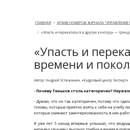
ГЛАВНАЯ
АРХИВ НОМЕРОВ ЖУРНАЛА "УПРАВЛЕНИЕ
«Упасть и перекататься в другую контору» — трен
«Упасть и перек
времени и поко
Автор: Андрей Устюжанин, «Кадровый центр Эксперт»
-
Почему Тиньков столь категоричен? Неужел
- Думаю, что он так категоричен, потому что сде
головы, которые приятно взять к себе на учебу л
которые снижают заинтересованность в них рабо
Я уже лет 5 назад впервые услышал, что ведущ
нередко слышим с высоких трибун и видим в повс