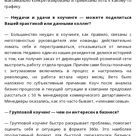
максимально конкретизированы и привязаны хоть к какому-то
графику.
―
Неудачи и удачи в коучинге ― можете поделиться
Вашей практикой или данными коллег?
― Большинство неудач в коучинге, как правило, связаны с
неготовностью руководителя или команды действительно
ломать себя и перестраиваться, отказываться от личных
мотивов. Недавно один из наших резидентов делился историей
о том, как получил заказ от дирекции крупной розничной сети
выстроить работу отдела продаж. Причём сами боссы поначалу
с энтузиазмом включились в процесс и настроились на
революцию, но работа встала через месяц. Вето было
наложено по субъективным причинам. Коуч после анализа
бизнес-процессов и текущей ситуации в компании предложил
расстаться с 50 % менеджеров коммерческого департамента.
Менеджеры оказались, как это часто бывает, «членами семьи».
―
Групповой коучинг ― чем он интересен в бизнесе?
― Групповой коучинг быстро раскрывает проблемы, помогает
оценить себя и ситуацию в формате 360о. Это наиболее
продуктивный формат для быстрой перезагрузки бизнеса,