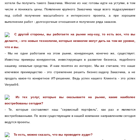
хотели бы получить такого Заказчика. Многие из нас готовы идти на уступки, в том
числе и понижать цены. Появление крупного Заказчика чаще всего подразумевает
под собой получение масштабного и интересного проекта, а при хорошем
выполнении работ - долгосрочные отношения и получение ряда заказов.
С другой стороны, вы работаете на рынке ноу-хау, то есть все, что вы
делаете, - это новые технологии, которые немногие могут дать на том же уровне,
что и вы.
- Мы не одни работаем на этом рынке, конкуренция, конечно же, существует.
Известны примеры конкурентов, инвестирующих в развитие бизнеса, подобного
нашему, немалые средства. И нам понятен их интерес. Мы же считаем, что наше
ключевое преимущество - это стремление решить бизнес-задачу Заказчика, а не
продать какое-то конкретное ИТ-решение. Ведь успех нашего Клиента - это успех
Verysell-6.
Из тех услуг, которые вы оказываете на рынке, какие наиболее
востребованы сегодня?
- Те, которые составляют наш "сервисный портфель", как раз и являются
востребованными. По всем существующим в нашей компании направлениям сегодня
ведутся проекты.
То есть, можно сказать, что вы проводите аудит?