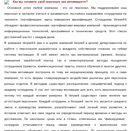
Как вы готовите свой персонал, как мотивируете?
- Основной успех любой компании - это ее персонал. Мы поддерживаем наш
персонал в желании учиться и развиваться, постоянно направляем сотрудников на
тренинги, сертификацию, курсы повышения квалификации. Сотрудники Verysell-6
обладают профессиональными сертификатами мировых компаний - производителей
информационных технологий, программных и технических средств. Этот список
достижений растет с каждым днем.
В компании Verysell-6 (как и в группе компаний Verysell в целом) департаментом по
работе с персоналом разработана и внедрена собственная сложная, но гибкая
система мотивации. В ней имеют место как материальные (премии, бонусы,
повышение заработной платы), так и нематериальные методы поощрения
сотрудников (грамоты, компенсационные пакеты, оплата обучения и многое другое).
Система мотивации построена по тому же иерархическому принципу, что и сама
компания, то есть формы стимулирующего воздействия различны для персонала
разных отделов. В методике существует разграничение, специфический подход к
каждому сотруднику. У нас нет системы мотивации для всех, есть персонализация,
потому что каждый человек уникален. В Verysell существует такое понятие как
аттестация персонала. Каждый сотрудник, в большей части это касается среднего
звена и руководства компании, разрабатывает свой личный план развития, в
котором отмечает все свои задачи на определенный период времени и методы их
достижения. По окончании срока или в точках, отмеченных как "фиксируемые",
сотрудник отчитывается перед своим руководством о выполнении или
невыполнении, объясняет что, как и почему получилось. По результатам данной