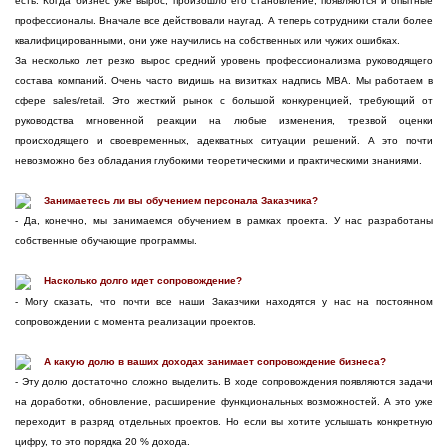
есть. Когда бизнес уже вырос, произошло его становление, появляются и опытные
профессионалы. Вначале все действовали наугад. А теперь сотрудники стали более
квалифицированными, они уже научились на собственных или чужих ошибках.
За несколько лет резко вырос средний уровень профессионализма руководящего
состава компаний. Очень часто видишь на визитках надпись MBA. Мы работаем в
сфере sales/retail. Это жесткий рынок с большой конкуренцией, требующий от
руководства мгновенной реакции на любые изменения, трезвой оценки
происходящего и своевременных, адекватных ситуации решений. А это почти
невозможно без обладания глубокими теоретическими и практическими знаниями.
Занимаетесь ли вы обучением персонала Заказчика?
- Да, конечно, мы занимаемся обучением в рамках проекта. У нас разработаны
собственные обучающие программы.
Насколько долго идет сопровождение?
- Могу сказать, что почти все наши Заказчики находятся у нас на постоянном
сопровождении с момента реализации проектов.
А какую долю в ваших доходах занимает сопровождение бизнеса?
- Эту долю достаточно сложно выделить. В ходе сопровождения появляются задачи
на доработки, обновление, расширение функциональных возможностей. А это уже
переходит в разряд отдельных проектов. Но если вы хотите услышать конкретную
цифру, то это порядка 20 % дохода.