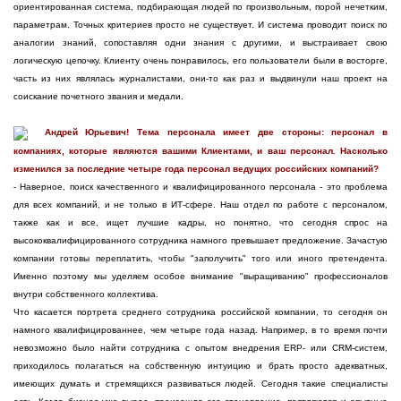
ориентированная система, подбирающая людей по произвольным, порой нечетким,
параметрам. Точных критериев просто не существует. И система проводит поиск по
аналогии знаний, сопоставляя одни знания с другими, и выстраивает свою
логическую цепочку. Клиенту очень понравилось, его пользователи были в восторге,
часть из них являлась журналистами, они-то как раз и выдвинули наш проект на
соискание почетного звания и медали.
Андрей Юрьевич! Тема персонала имеет две стороны: персонал в
компаниях, которые являются вашими Клиентами, и ваш персонал. Насколько
изменился за последние четыре года персонал ведущих российских компаний?
- Наверное, поиск качественного и квалифицированного персонала - это проблема
для всех компаний, и не только в ИТ-сфере. Наш отдел по работе с персоналом,
также как и все, ищет лучшие кадры, но понятно, что сегодня спрос на
высококвалифицированного сотрудника намного превышает предложение. Зачастую
компании готовы переплатить, чтобы "заполучить" того или иного претендента.
Именно поэтому мы уделяем особое внимание "выращиванию" профессионалов
внутри собственного коллектива.
Что касается портрета среднего сотрудника российской компании, то сегодня он
намного квалифицированнее, чем четыре года назад. Например, в то время почти
невозможно было найти сотрудника с опытом внедрения ERP- или CRM-систем,
приходилось полагаться на собственную интуицию и брать просто адекватных,
имеющих думать и стремящихся развиваться людей. Сегодня такие специалисты