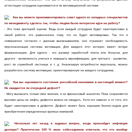
аттестации сотрудник оценивается и по мотивационной системе.
Как вы можете прокомментировать совет одного из западных специалистов
по менеджменту сделать так, чтобы людям было интересно идти на работу?
- Это тоже критерий оценки. Ведь если каждый сотрудник будет заинтересован в
своей работе, это равнозначно тому, что он будет мотивирован. Так что я
совершенно согласен с данным высказыванием, оно отражает необходимость
персонализации системы мотивации. Для каждого этот интерес имеет четкую
формализацию. Для одного - это размер заработной платы или бонусов, для
другого - возможность учиться и повышать квалификацию, для третьего - развитие,
рост по служебной лестнице и т. д. Анализируя потребности персонала, можно
разработать систему мотивации, ориентированную на каждого сотрудника.
Как вы оцениваете состояние российской экономики в настоящий момент?
Не ожидается ли очередной дефолт?
- Могу высказать только свое мнение, я не финансовый аналитик. Пока сохраняются
высокие цены на нефть, дефолта можно не ожидать. Хотя это зависит и от того, кто
будет заинтересован в дефолте. Дефолт может быть хорошим бизнес-ходом для
приобретения определенных крупных компаний.
Несколько лет назад я задавал вопрос, когда произойдет инфляция
доллара? Практически 100 % моих собеседников отвечали, что это вообще