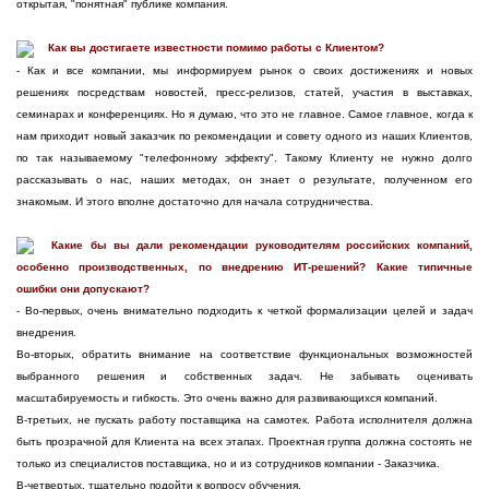
открытая, "понятная" публике компания.
Как вы достигаете известности помимо работы с Клиентом?
- Как и все компании, мы информируем рынок о своих достижениях и новых
решениях посредствам новостей, пресс-релизов, статей, участия в выставках,
семинарах и конференциях. Но я думаю, что это не главное. Самое главное, когда к
нам приходит новый заказчик по рекомендации и совету одного из наших Клиентов,
по так называемому "телефонному эффекту". Такому Клиенту не нужно долго
рассказывать о нас, наших методах, он знает о результате, полученном его
знакомым. И этого вполне достаточно для начала сотрудничества.
Какие бы вы дали рекомендации руководителям российских компаний,
особенно производственных, по внедрению ИТ-решений? Какие типичные
ошибки они допускают?
- Во-первых, очень внимательно подходить к четкой формализации целей и задач
внедрения.
Во-вторых, обратить внимание на соответствие функциональных возможностей
выбранного решения и собственных задач. Не забывать оценивать
масштабируемость и гибкость. Это очень важно для развивающихся компаний.
В-третьих, не пускать работу поставщика на самотек. Работа исполнителя должна
быть прозрачной для Клиента на всех этапах. Проектная группа должна состоять не
только из специалистов поставщика, но и из сотрудников компании - Заказчика.
В-четвертых, тщательно подойти к вопросу обучения.