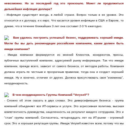
невозможно. Но за последний год это произошло. Может ли продолжиться
дальнейшая инфляция доллара?
- Инфляция существует всегда, в любой стране. Вопрос только в ее уровне. Это
относится и к доллару, и к евро. Что касается уровня инфляции в США и Европе, то
думаю, что в течение ближайших 3 лет она составит 2-3 % ежегодно.
Вам удалось построить успешный бизнес, поддерживать хороший имидж.
Могли бы вы дать рекомендации российским компаниям, каким должен быть
имидж компании?
- Имидж компании формируется из мнений Клиентов, конкурентов, прессы,
публичных выступлений компании, адресуемой рынку информации. Так что имидж
компании, прежде всего, зависит от самого бизнеса, от методов работы. Компания
должна играть по честным и прозрачным правилам, тогда она и создаст хороший
имидж. Ну и конечно, отличие от других. Должна присутствовать своя "изюминка",
неординарность.
В чем неординарность Группы Компаний "Verysell"?
- Сложно об этом сказать в двух словах. Это диверсификация бизнеса - группа
компаний объединяет все ИТ-сервисы и услуги. Это агрессивная политика, высокая
компетентность руководства, нацеленность на результат каждого сотрудника. Это и
"стаж" группы компаний. Согласитесь, четырнадцать лет на ИТ-рынке - огромный
срок. Это и хорошая репутация группы. Имидж Verysell известен всем, потому что мы