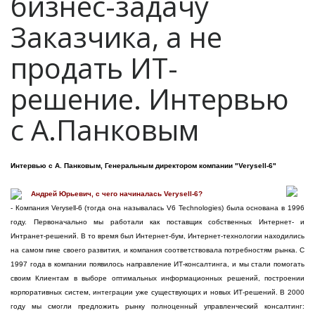
бизнес-задачу
Заказчика, а не
продать ИТ-
решение. Интервью
с А.Панковым
Интервью с А. Панковым, Генеральным директором компании "Verysell-6"
Андрей Юрьевич, с чего начиналась Verysell-6?
- Компания Verysell-6 (тогда она называлась V6 Technologies) была основана в 1996
году. Первоначально мы работали как поставщик собственных Интернет- и
Интранет-решений. В то время был Интернет-бум, Интернет-технологии находились
на самом пике своего развития, и компания соответствовала потребностям рынка. С
1997 года в компании появилось направление ИТ-консалтинга, и мы стали помогать
своим Клиентам в выборе оптимальных информационных решений, построении
корпоративных систем, интеграции уже существующих и новых ИТ-решений. В 2000
году мы смогли предложить рынку полноценный управленческий консалтинг: