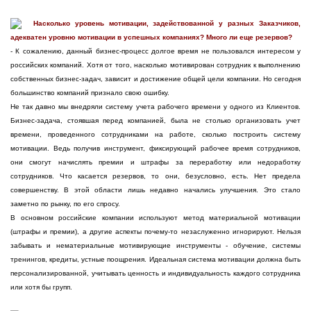
Насколько уровень мотивации, задействованной у разных Заказчиков,
адекватен уровню мотивации в успешных компаниях? Много ли еще резервов?
- К сожалению, данный бизнес-процесс долгое время не пользовался интересом у
российских компаний. Хотя от того, насколько мотивирован сотрудник к выполнению
собственных бизнес-задач, зависит и достижение общей цели компании. Но сегодня
большинство компаний признало свою ошибку.
Не так давно мы внедряли систему учета рабочего времени у одного из Клиентов.
Бизнес-задача, стоявшая перед компанией, была не столько организовать учет
времени, проведенного сотрудниками на работе, сколько построить систему
мотивации. Ведь получив инструмент, фиксирующий рабочее время сотрудников,
они смогут начислять премии и штрафы за переработку или недоработку
сотрудников. Что касается резервов, то они, безусловно, есть. Нет предела
совершенству. В этой области лишь недавно начались улучшения. Это стало
заметно по рынку, по его спросу.
В основном российские компании используют метод материальной мотивации
(штрафы и премии), а другие аспекты почему-то незаслуженно игнорируют. Нельзя
забывать и нематериальные мотивирующие инструменты - обучение, системы
тренингов, кредиты, устные поощрения. Идеальная система мотивации должна быть
персонализированной, учитывать ценность и индивидуальность каждого сотрудника
или хотя бы групп.