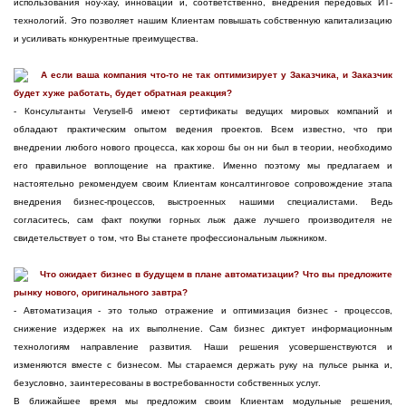
использования ноу-хау, инноваций и, соответственно, внедрения передовых ИТ-
технологий. Это позволяет нашим Клиентам повышать собственную капитализацию
и усиливать конкурентные преимущества.
А если ваша компания что-то не так оптимизирует у Заказчика, и Заказчик
будет хуже работать, будет обратная реакция?
- Консультанты Verysell-6 имеют сертификаты ведущих мировых компаний и
обладают практическим опытом ведения проектов. Всем известно, что при
внедрении любого нового процесса, как хорош бы он ни был в теории, необходимо
его правильное воплощение на практике. Именно поэтому мы предлагаем и
настоятельно рекомендуем своим Клиентам консалтинговое сопровождение этапа
внедрения бизнес-процессов, выстроенных нашими специалистами. Ведь
согласитесь, сам факт покупки горных лыж даже лучшего производителя не
свидетельствует о том, что Вы станете профессиональным лыжником.
Что ожидает бизнес в будущем в плане автоматизации? Что вы предложите
рынку нового, оригинального завтра?
- Автоматизация - это только отражение и оптимизация бизнес - процессов,
снижение издержек на их выполнение. Сам бизнес диктует информационным
технологиям направление развития. Наши решения усовершенствуются и
изменяются вместе с бизнесом. Мы стараемся держать руку на пульсе рынка и,
безусловно, заинтересованы в востребованности собственных услуг.
В ближайшее время мы предложим своим Клиентам модульные решения,