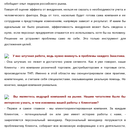
обобщает опыт лидеров российского рынка.
Говоря об оценке эффекта от внедрения, нельзя не сказать о необходимости учета и
человеческого фактора. Ведь от того, насколько будет готова сама компания и ее
сотрудники к предстоящим изменениям, напрямую зависит и результат. И каким бы
идеальным не было решение, эффективность внедрения может быть сведена к
нулю, если персонал предприятия откажется его использовать хотя бы на половину.
Решение не устраняет проблемы само по себе. Это только инструмент для
достижения целей.
У вас штучная работа, ведь нужно вникнуть в проблемы каждого Заказчика.
- Она штучная, но лежит в достаточно узком сегменте. Как я уже говорил, наши
Клиенты - это компании розничной торговли, дистрибьюторские и торговые сети,
производители ТНП. Именно в этой области мы сконцентрировали свои практики,
компетенцию, и считаем себя специалистами, оказывающими реальную помощь. Но
конечно, каждая компания уникальна.
Вы являетесь ведущей компанией на рынке. Нашим читателям было бы
интересно узнать, в чем изюминка вашей работы с Клиентами?
- Первое и самое главное - мы клиентоориентированная компания. За каждым
Клиентом, - потенциальный он или уже имеет историю работы с нами, -
закрепляется персональный менеджер. Персональный менеджер погружается в
проблематику Клиента, собирает всю возможную информацию о его деятельности,