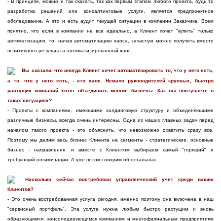
- В принципе, можно и так сказать, так как первым этапом любого проекта, будь то
разработка решений или консалтинговые услуги, является предпроектное
обследование. А это и есть аудит текущей ситуации в компании Заказчика. Всем
понятно, что если в компании не все идеально, а Клиент хочет "купить" только
автоматизацию, то, начав автоматизацию хаоса, зачастую можно получить вместо
позитивного результата автоматизированный хаос.
Вы сказали, что иногда Клиент хочет автоматизировать то, что у него есть,
а то, что у него есть, - это хаос. Немало руководителей крупных, быстро
растущих компаний хотят объединить многие бизнесы. Как вы поступаете в
таких ситуациях?
- Проекты с компаниями, имеющими холдинговую структуру и объединяющими
различные бизнесы, всегда очень интересны. Одна из наших главных задач перед
началом такого проекта - это объяснить, что невозможно охватить сразу все.
Поэтому мы делим весь бизнес Клиента на сегменты - стратегические, основные
бизнес - направления, и вместе с Клиентом выбираем самый "горящий" и
требующий оптимизации. А уже потом говорим об остальных.
Насколько сейчас востребован управленческий учет среди ваших
Клиентов?
- Это очень востребованная услуга сегодня, именно поэтому она включена в наш
"сервисный портфель". Эта услуга нужна любым быстро растущим и вновь
образующимся, консолидирующимся компаниям и многофилиальным предприятиям