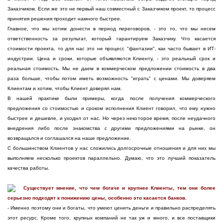
Заказчиком. Если же это не первый наш совместный с Заказчиком проект, то процесс
принятия решения проходит намного быстрее.
Главное, что мы хотим донести в период переговоров, - это то, что мы несем
ответственность за результат, который гарантируем Заказчику. Что касается
стоимости проекта, то для нас это не процесс "фантазии", как часто бывает в ИТ-
индустрии. Цена и сроки, которые объявляются Клиенту, - это реальный срок и
реальная стоимость. Мы не даем в коммерческом предложении стоимость в два
раза больше, чтобы потом иметь возможность "играть" с ценами. Мы доверяем
Клиентам и хотим, чтобы Клиент доверял нам.
В нашей практике были примеры, когда после получения коммерческого
предложения со стоимостью и сроком исполнения Клиент говорил, что ему нужно
быстрее и дешевле, и уходил от нас. Но через некоторое время, после неудачного
внедрения либо после знакомства с другими предложениями на рынке, он
возвращался и соглашался на наше предложение.
С большинством Клиентов у нас сложились долгосрочные отношения и для них мы
выполняем несколько проектов параллельно. Думаю, что это лучший показатель
качества работы.
Существует мнение, что чем богаче и крупнее Клиенты, тем они более
серьезно подходят к понижению цены, особенно это касается банков.
- Именно поэтому они и богаты, что умеют ценить деньги и правильно распределять
этот ресурс. Кроме того, крупных компаний не так уж и много, и все поставщики