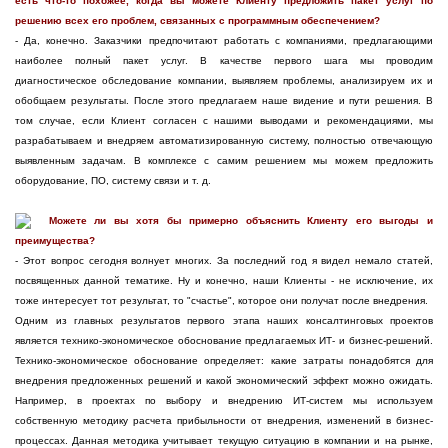
есть что-то похожее, когда вы можете Клиенту предложить пакет услуг по
решению всех его проблем, связанных с программным обеспечением?
- Да, конечно. Заказчики предпочитают работать с компаниями, предлагающими
наиболее полный пакет услуг. В качестве первого шага мы проводим
диагностическое обследование компании, выявляем проблемы, анализируем их и
обобщаем результаты. После этого предлагаем наше видение и пути решения. В
том случае, если Клиент согласен с нашими выводами и рекомендациями, мы
разрабатываем и внедряем автоматизированную систему, полностью отвечающую
выявленным задачам. В комплексе с самим решением мы можем предложить
оборудование, ПО, систему связи и т. д.
Можете ли вы хотя бы примерно объяснить Клиенту его выгоды и
преимущества?
- Этот вопрос сегодня волнует многих. За последний год я видел немало статей,
посвященных данной тематике. Ну и конечно, наши Клиенты - не исключение, их
тоже интересует тот результат, то "счастье", которое они получат после внедрения.
Одним из главных результатов первого этапа наших консалтинговых проектов
является технико-экономическое обоснование предлагаемых ИТ- и бизнес-решений.
Технико-экономическое обоснование определяет: какие затраты понадобятся для
внедрения предложенных решений и какой экономический эффект можно ожидать.
Например, в проектах по выбору и внедрению ИТ-систем мы используем
собственную методику расчета прибыльности от внедрения, изменений в бизнес-
процессах. Данная методика учитывает текущую ситуацию в компании и на рынке,