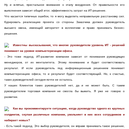
Ну и в-пятых, пристальное внимание к этапу внедрения. От правильности его
выполнения зависит общий итог, эффективность затрат на ИТ-решение.
Что касается типичных ошибок, то я могу выделить неправильную расстановку сил.
Курировать реализацию проекта со стороны Заказчика должен руководитель
высшего звена, имеющий авторитет в коллективе и право принимать бизнес-
решения.
Известны высказывания, что многие руководители уровень ИТ - решений
понимают на уровне компьютеризации офиса.
- Это тоже подход. ИТ-развитие компании зависит от понимания руководящих
менеджеров, от их менталитета. Этому пониманию и будет соответствовать
результат. И если руководитель под информационным решением понимает
компьютеризацию офиса, то и результат будет соответствующий. Но, к счастью,
таких руководителей сегодня почти не осталось.
У наших Клиентов таких руководителей нет, да и не может быть. С таким
руководителем торговая компания не смогла бы выжить. Я уже не говорю о
развитии.
Как вы прокомментируете ситуацию, когда руководство одного из крупных
холдингов, скупая различные компании, увольняет в них всех сотрудников и
набирает новых?
- Есть такой подход. Это выбор руководителя, он вправе принимать такое решение,