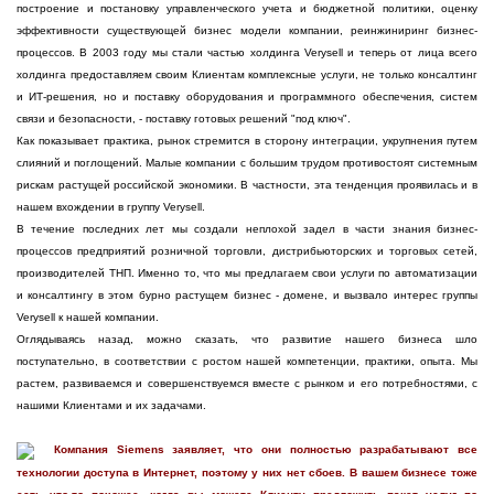
построение и постановку управленческого учета и бюджетной политики, оценку
эффективности существующей бизнес модели компании, реинжиниринг бизнес-
процессов. В 2003 году мы стали частью холдинга Verysell и теперь от лица всего
холдинга предоставляем своим Клиентам комплексные услуги, не только консалтинг
и ИТ-решения, но и поставку оборудования и программного обеспечения, систем
связи и безопасности, - поставку готовых решений "под ключ".
Как показывает практика, рынок стремится в сторону интеграции, укрупнения путем
слияний и поглощений. Малые компании с большим трудом противостоят системным
рискам растущей российской экономики. В частности, эта тенденция проявилась и в
нашем вхождении в группу Verysell.
В течение последних лет мы создали неплохой задел в части знания бизнес-
процессов предприятий розничной торговли, дистрибьюторских и торговых сетей,
производителей ТНП. Именно то, что мы предлагаем свои услуги по автоматизации
и консалтингу в этом бурно растущем бизнес - домене, и вызвало интерес группы
Verysell к нашей компании.
Оглядываясь назад, можно сказать, что развитие нашего бизнеса шло
поступательно, в соответствии с ростом нашей компетенции, практики, опыта. Мы
растем, развиваемся и совершенствуемся вместе с рынком и его потребностями, с
нашими Клиентами и их задачами.
Компания Siemens заявляет, что они полностью разрабатывают все
технологии доступа в Интернет, поэтому у них нет сбоев. В вашем бизнесе тоже