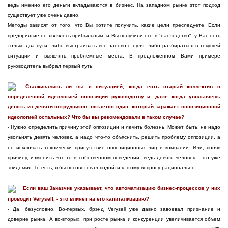
ведь именно его деньги вкладываются в бизнес. На западном рынке этот подход
существует уже очень давно.
Методы зависят от того, что Вы хотите получить, какие цели преследуете. Если
предприятие не являлось прибыльным, и Вы получили его в "наследство", у Вас есть
только два пути: либо выстраивать все заново с нуля, либо разбираться в текущей
ситуации и выявлять проблемные места. В предложенном Вами примере
руководитель выбрал первый путь.
Сталкивались ли вы с ситуацией, когда есть старый коллектив с
определенной идеологией оппозиции руководству и, даже когда увольняешь
девять из десяти сотрудников, остается один, который заражает оппозиционной
идеологией остальных? Что бы вы рекомендовали в таком случае?
- Нужно определить причину этой оппозиции и лечить болезнь. Может быть, не надо
увольнять девять человек, а надо что-то объяснить, решить проблему оппозиции, а
не исключать технически присутствие оппозиционных лиц в компании. Или, поняв
причину, изменить что-то в собственном поведении, ведь девять человек - это уже
эпидемия. То есть, я бы посоветовал подойти к этому вопросу рационально.
Если ваш Заказчик указывает, что автоматизацию бизнес-процессов у них
проводит Verysell, - это влияет на его капитализацию?
- Да, безусловно. Во-первых, брэнд Verysell уже давно завоевал признание и
доверие рынка. А во-вторых, при росте рынка и конкуренции увеличивается объем