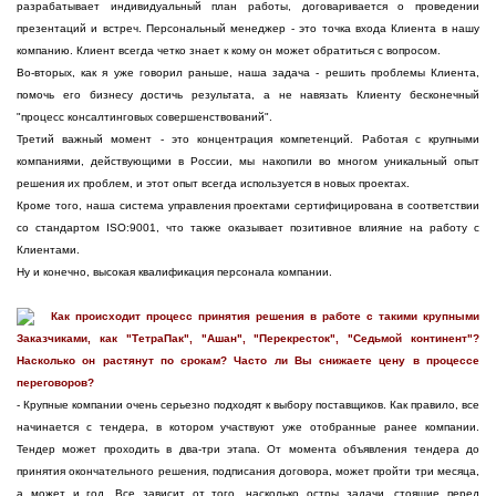
разрабатывает индивидуальный план работы, договаривается о проведении
презентаций и встреч. Персональный менеджер - это точка входа Клиента в нашу
компанию. Клиент всегда четко знает к кому он может обратиться с вопросом.
Во-вторых, как я уже говорил раньше, наша задача - решить проблемы Клиента,
помочь его бизнесу достичь результата, а не навязать Клиенту бесконечный
"процесс консалтинговых совершенствований".
Третий важный момент - это концентрация компетенций. Работая с крупными
компаниями, действующими в России, мы накопили во многом уникальный опыт
решения их проблем, и этот опыт всегда используется в новых проектах.
Кроме того, наша система управления проектами сертифицирована в соответствии
со стандартом ISO:9001, что также оказывает позитивное влияние на работу с
Клиентами.
Ну и конечно, высокая квалификация персонала компании.
Как происходит процесс принятия решения в работе с такими крупными
Заказчиками, как "ТетраПак", "Ашан", "Перекресток", "Седьмой континент"?
Насколько он растянут по срокам? Часто ли Вы снижаете цену в процессе
переговоров?
- Крупные компании очень серьезно подходят к выбору поставщиков. Как правило, все
начинается с тендера, в котором участвуют уже отобранные ранее компании.
Тендер может проходить в два-три этапа. От момента объявления тендера до
принятия окончательного решения, подписания договора, может пройти три месяца,
а может и год. Все зависит от того, насколько остры задачи, стоящие перед