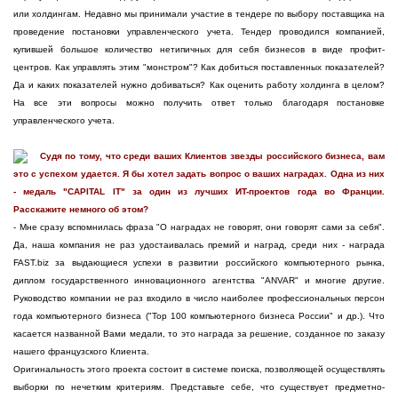
или холдингам. Недавно мы принимали участие в тендере по выбору поставщика на
проведение постановки управленческого учета. Тендер проводился компанией,
купившей большое количество нетипичных для себя бизнесов в виде профит-
центров. Как управлять этим "монстром"? Как добиться поставленных показателей?
Да и каких показателей нужно добиваться? Как оценить работу холдинга в целом?
На все эти вопросы можно получить ответ только благодаря постановке
управленческого учета.
Судя по тому, что среди ваших Клиентов звезды российского бизнеса, вам
это с успехом удается. Я бы хотел задать вопрос о ваших наградах. Одна из них
- медаль "CAPITAL IT" за один из лучших ИT-проектов года во Франции.
Расскажите немного об этом?
- Мне сразу вспомнилась фраза "О наградах не говорят, они говорят сами за себя".
Да, наша компания не раз удостаивалась премий и наград, среди них - награда
FAST.biz за выдающиеся успехи в развитии российского компьютерного рынка,
диплом государственного инновационного агентства "ANVAR" и многие другие.
Руководство компании не раз входило в число наиболее профессиональных персон
года компьютерного бизнеса ("Top 100 компьютерного бизнеса России" и др.). Что
касается названной Вами медали, то это награда за решение, созданное по заказу
нашего французского Клиента.
Оригинальность этого проекта состоит в системе поиска, позволяющей осуществлять
выборки по нечетким критериям. Представьте себе, что существует предметно-