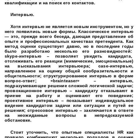
квалификации и на поиск его контактов.
Интервью.
Хотя интервью не является новым инструментом, но у
него появились новые формы. Классическое интервью
— это, прежде всего беседа, дающая представление об
опыте и профессиональных качествах претендента. Как
метод оценки существует давно, но в последние годы
было разработано несколько его разновидностей:
skype-интервью – позволяет увидеть кандидата,
отслеживать его реакции (мимические, эмоциональные)
на высказывания интервьюера; case-интервью,
направленное на оценку общей сообразительности и
общительности; структурированное интервью в форме
вопрос-ответ; «brainteaser» – интервью,
подразумевающее решение сложной логической задачи;
провокационное интервью – кандидату отказывают в
приеме на работу и оценивают его поведение;
проективное интервью – показывает индивидуальное
видение кандидатом задачи или ситуации и путей ее
решения; стрессовое интервью – заключается в ответе
на неожиданные вопросы в непредсказуемой
обстановке.
Стоит уточнить, что опытные специалисты HR как
правило комбинируют несколько подходов в оценке