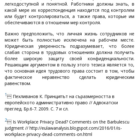
легкодоступной и понятной. Работники должны знать, в
какой мере их корреспонденция находится под контролем
или будет контролироваться, а также права, которые им
обеспечиваются в отношении мер контроля.
Важно предположить, что личная жизнь сотрудников не
может быть полностью исключена на рабочем месте.
Юридическая уверенность подразумевает, что более
слабая сторона в трудовых отношениях должна получить
более широкую защиту своей конфиденциальности.
Решающим аргументом в пользу этого тезиса является то,
что
основная идея трудового права состоит в том, чтобы
фактическое неравенство сделать юридическим
равенством
.
1

Пехливанов К. Принципът на съразмерността в
европейското административно право // Адвокатски
преглед. Бр.6-7. 2009. С. 7 и сл.
2
 Is Workplace Privacy Dead? Comments on the Barbulescu
judgment // http://eulawanalysis.blogspot.com/2016/01/is-
workplace-privacy-dead-comments-on.html