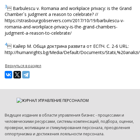
3
 Barbulescu v. Romania and workplace privacy: is the Grand
Chamber`s judgment a reason to celebrate? //
https://strasbourgobservers.com/2017/10/19/barbulescu-v-
romania-and-workplace-privacy-is-the-grand-chambers-
judgment-a-reason-to-celebrate/
4

Кайер М. Обща
доктрина развита от ЕСПЧ. С. 2-6
URL
:
http://humanrights.bg/Media/Default/Documents/
Вернуться в раздел
Ведущее издание в области управления бизнес - процессами и
человеческими ресурсами, системы компенсаций, подбора, оценки,
проверки, мотивации и стимулирования персонала, преодоления
оппортунизма и достижения лояльности персонала.