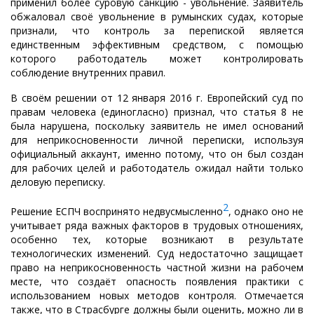
применил более суровую санкцию - увольнение. Заявитель
обжаловал своё увольнение в румынских судах, которые
признали, что контроль за перепиской является
единственным эффективным средством, с помощью
которого работодатель может контролировать
соблюдение внутренних правил.
В своём решении от 12 января 2016 г. Европейский суд по
правам человека (единогласно) признал, что статья 8 не
была нарушена, поскольку заявитель не имел оснований
для неприкосновенности личной переписки, используя
официальный аккаунт, именно потому, что он был создан
для рабочих целей и работодатель ожидал найти только
деловую переписку.
2
Решение ЕСПЧ воспринято недвусмысленно
, однако оно не
учитывает ряда важных факторов в трудовых отношениях,
особенно тех, которые возникают в результате
технологических изменений. Суд недостаточно защищает
право на неприкосновенность частной жизни на рабочем
месте, что создаёт опасность появления практики с
использованием новых методов контроля. Отмечается
также, что в Страсбурге должны были оценить, можно ли в