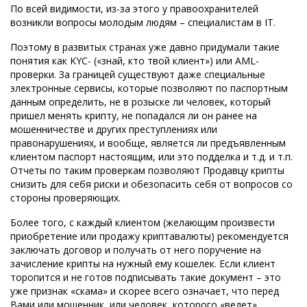
По всей видимости, из-за этого у правоохранителей
возникли вопросы молодым людям – специалистам в IT.
Поэтому в развитых странах уже давно придумали такие
понятия как KYC- («знай, кто твой клиент») или AML-
проверки. За границей существуют даже специальные
электронные сервисы, которые позволяют по паспортным
данным определить, не в розыске ли человек, который
пришел менять крипту, не попадался ли он ранее на
мошенничестве и других преступлениях или
правонарушениях, и вообще, является ли предъявленным
клиентом паспорт настоящим, или это подделка и т.д. и т.п.
Отчеты по таким проверкам позволяют Продавцу крипты
снизить для себя риски и обезопасить себя от вопросов со
стороны проверяющих.
Более того, с каждый клиентом (желающим произвести
приобретение или продажу криптавалюты) рекомендуется
заключать договор и получать от него поручение на
зачисление крипты на нужный ему кошелек. Если клиент
торопится и не готов подписывать такие документ – это
уже признак «скама» и скорее всего означает, что перед
Вами или мошенник, или человек, которого «ведет»