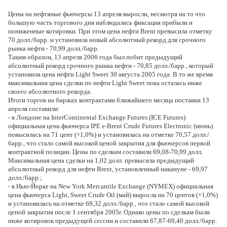
Цены на нефтяные фьючерсы 13 апреля выросли, несмотря на то что
большую часть торгового дня наблюдалась фиксация прибыли и
пониженные котировки. При этом цена нефти Brent превысила отметку
70 долл./барр. и установила новый абсолютный рекорд для срочного
рынка нефти - 70,99 долл./барр.
Таким образом, 13 апреля 2006 года был побит предыдущий
абсолютный рекорд срочного рынка нефти - 70,85 долл./барр., который
установила цена нефти Light Sweet 30 августа 2005 года. В то же время
максимальная цена сделки по нефти Light Sweet пока осталась ниже
своего абсолютного рекорда.
Итоги торгов на биржах контрактами ближайшего месяца поставки 13
апреля составили:
- в Лондоне на InterContinental Exchange Futures (IСE Futures)
официальная цена фьючерса IPE e-Brent Crude Futures Electronic (июнь)
повысилась на 71 цент (+1,0%) и установилась на отметке 70,57 долл./
барр., что стало самой высокой ценой закрытия для фьючерсов первой
контрактной позиции. Цены по сделкам составили 69,08-70,99 долл.
Максимальная цена сделки на 1,02 долл. превысила предыдущий
абсолютный рекорд для нефти Brent, установленный накануне - 69,97
долл./барр.;
- в Нью-Йорке на New York Mercantile Exchange (NYMEX) официальная
цена фьючерса Light, Sweet Crude Oil (май) выросла на 70 центов (+1,0%)
и установилась на отметке 69,32 долл./барр., что стало самой высокой
ценой закрытия после 1 сентября 2005г. Однако цены по сделкам были
ниже котировок предыдущей сессии и составили 67,87-69,40 долл./барр.