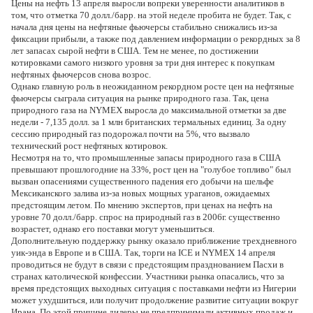
Цены на нефть 13 апреля выросли вопреки уверенности аналитиков в
том, что отметка 70 долл./барр. на этой неделе пробита не будет. Так, с
начала дня цены на нефтяные фьючерсы стабильно снижались из-за
фиксации прибыли, а также под давлением информации о рекордных за 8
лет запасах сырой нефти в США. Тем не менее, по достижении
котировками самого низкого уровня за три дня интерес к покупкам
нефтяных фьючерсов снова возрос.
Однако главную роль в неожиданном рекордном росте цен на нефтяные
фьючерсы сыграла ситуация на рынке природного газа. Так, цена
природного газа на NYMEX выросла до максимальной отметки за две
недели - 7,135 долл. за 1 млн британских термальных единиц. За одну
сессию природный газ подорожал почти на 5%, что вызвало
технический рост нефтяных котировок.
Несмотря на то, что промышленные запасы природного газа в США
превышают прошлогодние на 33%, рост цен на "голубое топливо" был
вызван опасениями существенного падения его добычи на шельфе
Мексиканского залива из-за новых мощных ураганов, ожидаемых
предстоящим летом. По мнению экспертов, при ценах на нефть на
уровне 70 долл./барр. спрос на природный газ в 2006г. существенно
возрастет, однако его поставки могут уменьшиться.
Дополнительную поддержку рынку оказало приближение трехдневного
уик-энда в Европе и в США. Так, торги на ICE и NYMEX 14 апреля
проводиться не будут в связи с предстоящим празднованием Пасхи в
странах католической конфессии. Участники рынка опасались, что за
время предстоящих выходных ситуация с поставками нефти из Нигерии
может ухудшиться, или получит продолжение развитие ситуации вокруг
Ирана. По этой причине дилеры не предпринимали активных продаж и