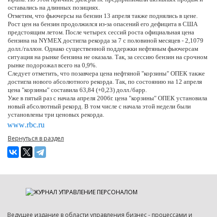
оставались на длинных позициях.
Отметим, что фьючерсы на бензин 13 апреля также поднялись в цене.
Рост цен на бензин продолжился из-за опасений его дефицита в США
предстоящим летом. После четырех сессий роста официальная цена
бензина на NYMEX достигла рекорда за 7 с половиной месяцев - 2,1079
долл./галлон. Однако существенной поддержки нефтяным фьючерсам
ситуация на рынке бензина не оказала. Так, за сессию бензин на срочном
рынке подорожал всего на 0,9%.
Следует отметить, что позавчера цена нефтяной "корзины" ОПЕК также
достигла нового абсолютного рекорда. Так, по состоянию на 12 апреля
цена "корзины" составила 63,84 (+0,23) долл./барр.
Уже в пятый раз с начала апреля 2006г. цена "корзины" ОПЕК установила
новый абсолютный рекорд. В том числе с начала этой недели были
установлены три ценовых рекорда.
www
.
rbc.ru
Вернуться в раздел
Ведущее издание в области управления бизнес - процессами и