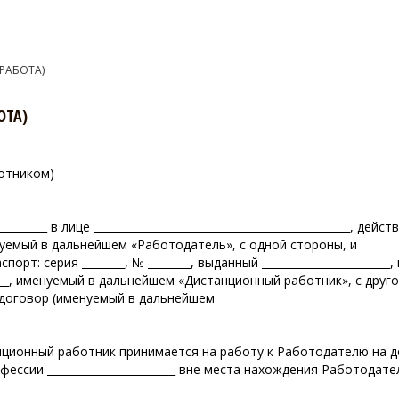
РАБОТА)
ОТА)
отником)
____________ в лице ________________________________________________, 
, именуемый в дальнейшем «Работодатель», с одной стороны, и
_, паспорт: серия ________, № ________, выданный _____________________
_________, именуемый в дальнейшем «Дистанционный работник», с др
 договор (именуемый в дальнейшем
ионный работник принимается на работу к Работодателю на должн
ссии ________________________ вне места нахождения Работодате