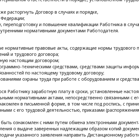
кже расторгнуть Договор в случаях и порядке,
 Федерации;
, переподготовку и повышение квалификации Работника в случа
нутренними нормативными документами Работодателя.
ые нормативные правовые акты, содержащие нормы трудового 
ений и трудового договора;
нную настоящим договором;
ограммно-техническими средствами, средствами защиты инфор
язанностей по настоящему трудовому договору;
бованиями охраны труда при работе с оборудованием и средст
ся Работнику заработную плату в сроки, установленные насто
ьными нормативными актами, непосредственно связанными с ег
акомлен в письменной форме, в том числе под роспись, с при
ными с его трудовой деятельностью, приказами (распоряжения
 быть ознакомлен с ними путем обмена электронными документ
ления о выдаче заверенных надлежащим образом копий докумен
 подачи указанного заявления направить Дистанционному работн