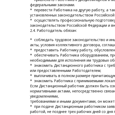
федеральными законами.
* перевести Работника на другую работу, а та
установленных законодательством Российской
* осуществлять профессиональную подготовку
законодательством Российской Федерации и в
2.4. Работодатель обязан:
* соблюдать трудовое законодательство и ин
акты, условия коллективного договора, соглаш
* предоставить Работнику работу, обусловле
* обеспечивать Работника оборудованием, пр
необходимыми для исполнения им трудовых об
* знакомить Дистанционного работника с тре
или предоставленными Работодателем;
* выплачивать в полном размере причитающую
* знакомить Работника с принимаемыми локал
Если Дистанционный работник должен быть озн
нормативными актами, непосредственно связан
уведомлениями,
требованиями и иными документами, он может
* при подаче Дистанционным работником заяв
работой, не позднее трех рабочих дней со дня