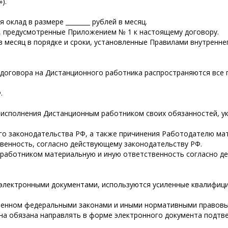
»).
 оклад в размере ________ рублей в месяц.
, предусмотренные Приложением № 1 к настоящему договору.
 в месяц в порядке и сроки, установленные Правилами внутренне
 договора на Дистанционного работника распространяются все 
.
о исполнения Дистанционным работником своих обязанностей, 
го законодательства РФ, а также причинения Работодателю ма
венность, согласно действующему законодательству РФ.
м работником материальную и иную ответственность согласно 
а электронными документами, используются усиленные квалифиц
вленном федеральными законами и иными нормативными правов
на обязана направлять в форме электронного документа подтв