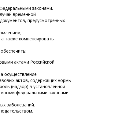
 федеральными законами.
случай временной
 документов, предусмотренных
домлением;
, а также компенсировать
 обеспечить:
вовыми актами Российской
на осуществление
равовых актов, содержащих нормы
роль (надзор) в установленной
Ф, иными федеральными законами
ых заболеваний.
онодательством.