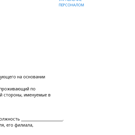
действующего на основании
___, проживающий по
угой стороны, именуемые в
ость _______________________.
ля, его филиала,