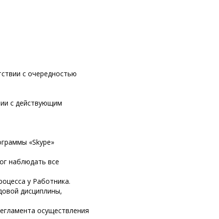
тствии с очередностью
вии с действующим
ограммы «Skype»
мог наблюдать все
роцесса у Работника.
удовой дисциплины,
«Регламента осуществления