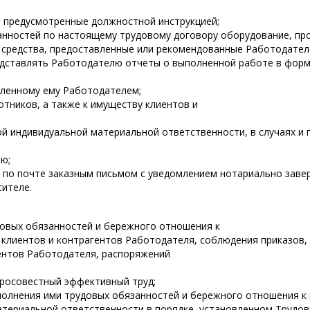
, предусмотренные должностной инструкцией;
занностей по настоящему трудовому договору оборудование, п
 средства, предоставленные или рекомендованные Работодател
представлять Работодателю отчеты о выполненной работе в фор
вленному ему Работодателем;
отников, а также к имуществу клиентов и
й индивидуальной материальной ответственности, в случаях и 
ю;
 по почте заказным письмом с уведомлением нотариально заве
сителе.
довых обязанностей и бережного отношения к
 клиентов и контрагентов Работодателя, соблюдения приказов,
ментов Работодателя, распоряжений
росовестный эффективный труд;
полнения ими трудовых обязанностей и бережного отношения к
атериальной ответственности в порядке, установленном Трудо