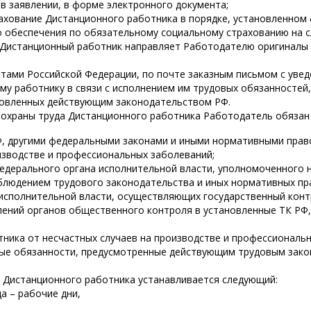
 в заявлении, в форме электронного документа;
ахование Дистанционного работника в порядке, установленном
о обеспечения по обязательному социальному страхованию на 
м Дистанционный работник направляет Работодателю оригиналы
тами Российской Федерации, по почте заказным письмом с уве
у работнику в связи с исполнением им трудовых обязанностей
ановленных действующим законодательством РФ.
и охраны труда Дистанционного работника Работодатель обязан
РФ, другими федеральными законами и иными нормативными пра
изводстве и профессиональных заболеваний;
едерального органа исполнительной власти, уполномоченного 
облюдением трудового законодательства и иных нормативных п
 исполнительной власти, осуществляющих государственный конт
влений органов общественного контроля в установленные ТК Р
ника от несчастных случаев на производстве и профессиональн
иные обязанности, предусмотренные действующим трудовым зак
а Дистанционного работника устанавливается следующий:
а – рабочие дни,