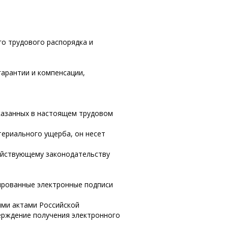
го трудового распорядка и
гарантии и компенсации,
указанных в настоящем трудовом
териального ущерба, он несет
действующему законодательству
ированные электронные подписи
ыми актами Российской
ерждение получения электронного