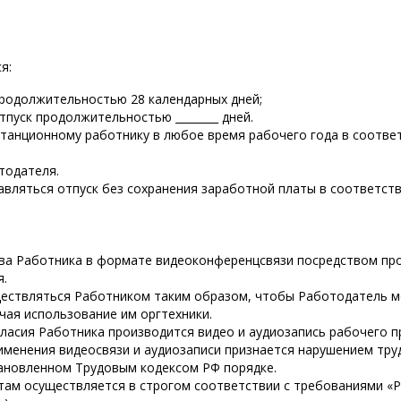
я:
родолжительностью 28 календарных дней;
уск продолжительностью ________ дней.
станционному работнику в любое время рабочего года в соотве
тодателя.
авляться отпуск без сохранения заработной платы в соответст
ства Работника в формате видеоконференцсвязи посредством пр
я.
уществляться Работником таким образом, чтобы Работодатель 
чая использование им оргтехники.
огласия Работника производится видео и аудиозапись рабочего п
именения видеосвязи и аудиозаписи признается нарушением тр
ановленном Трудовым кодексом РФ порядке.
нтам осуществляется в строгом соответствии с требованиями 