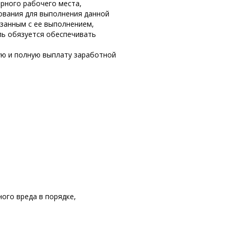
арного рабочего места,
зования для выполнения данной
занным с ее выполнением,
ль обязуется обеспечивать
ую и полную выплату заработной
ного вреда в порядке,