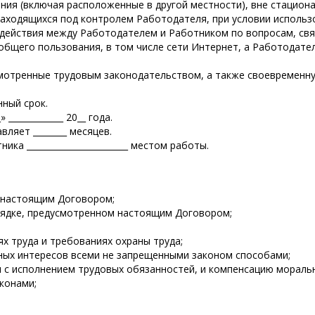
ния (включая расположенные в другой местности), вне стацион
находящихся под контролем Работодателя, при условии исполь
действия между Работодателем и Работником по вопросам, свя
бщего пользования, в том числе сети Интернет, а Работодате
смотренные трудовым законодательством, а также своевременн
нный срок.
_____________ 20__ года.
вляет ________ месяцев.
ика ________________________ местом работы.
 настоящим Договором;
рядке, предусмотренном настоящим Договором;
 труда и требованиях охраны труда;
нных интересов всеми не запрещенными законом способами;
и с исполнением трудовых обязанностей, и компенсацию мораль
конами;