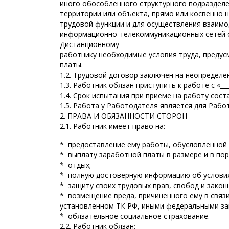
иного обособленного структурного подразделе
территории или объекта, прямо или косвенно 
трудовой функции и для осуществления взаимо
информационно-телекоммуникационных сетей о
Дистанционному
работнику необходимые условия труда, преду
платы.
1.2. Трудовой договор заключен на неопределе
1.3. Работник обязан приступить к работе с «___» 
1.4. Срок испытания при приеме на работу соста
1.5. Работа у Работодателя является для Работн
2. ПРАВА И ОБЯЗАННОСТИ СТОРОН
2.1. Работник имеет право на:
* предоставление ему работы, обусловленной
* выплату заработной платы в размере и в по
* отдых;
* полную достоверную информацию об условиях
* защиту своих трудовых прав, свобод и зако
* возмещение вреда, причиненного ему в связ
установленном ТК РФ, иными федеральными за
* обязательное социальное страхование.
2.2. Работник обязан: