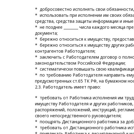
* добросовестно исполнять свои обязанности
* использовать при исполнении им своих обя
средства, средства защиты информации и иные
* не позднее ________ числа каждого месяца 
документа;
* бережно относиться к имуществу, предоста
* бережно относиться к имуществу других раб
контрагентов Работодателя;
* заключить с Работодателем договор о полно
законодательством Российской Федерации;
* систематически повышать свою квалификаци
* по требованию Работодателя направить ему
предусмотренных ст.65 ТК РФ, на бумажном но
2.3. Работодатель имеет право:
* требовать от Работника исполнения им тру
имуществу Работодателя и других работников,
распоряжений, положений, инструкций, регла
своего непосредственного руководителя;
* поощрять Дистанционного работника за доб
* требовать от Дистанционного работника ис
* привлекать Работника к дисциплинарной и м