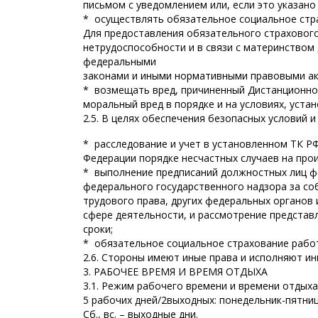
письмом с уведомлением или, если это указано
* осуществлять обязательное социальное стр
Для предоставления обязательного страховог
нетрудоспособности и в связи с материнство
федеральными
законами и иными нормативными правовыми ак
* возмещать вред, причиненный Дистанционном
моральный вред в порядке и на условиях, уст
2.5. В целях обеспечения безопасных условий 
* расследование и учет в установленном ТК 
Федерации порядке несчастных случаев на про
* выполнение предписаний должностных лиц ф
федерального государственного надзора за с
трудового права, других федеральных органов
сфере деятельности, и рассмотрение предста
сроки;
* обязательное социальное страхование работ
2.6. Стороны имеют иные права и исполняют 
3. РАБОЧЕЕ ВРЕМЯ И ВРЕМЯ ОТДЫХА
3.1. Режим рабочего времени и времени отдых
5 рабочих дней/2выходных: понедельник-пятниц
Сб., вс. – выходные дни.