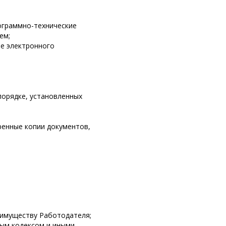
рограммно-технические
ем;
ме электронного
порядке, установленных
ренные копии документов,
 имуществу Работодателя;
вым кодексом и иными