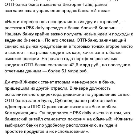
ОТП-банка была назначена Виктория Тайц, ранее
возглавлявшая управление продаж банка «Интеза».
«Нам интересен опыт специалистов из других отраслей, —
рассказал РБК daily президент банка Алексей Коровин. —
Нашему банку крайне важно получить новые идеи и подходы к
ведению бизнеса». По его словам, ОТП-банк, занимающий
сейчас на рынке кредитования в торговых точках второе место
и шестое — на рынке кредитных карт, хочет занять более
высокие позиции. На начало года портфель розничных
кредитов ОТП-банка составлял 42,6 млрд руб., по последним
отчетным данным — более 51 млрд руб.
Дмитрий Жиздюк станет вторым менеджером в банке,
пришедшим из другой отрасли. В январе должность
исполнительного директора дивизиона по управлению сетью
ОТП-банка занял Булад Субанов, ранее работавший в
«Дженерали ППФ Страхование жизни» и «ВымпелКом-
Коммуникации». Он поделился с РБК daily мыслью о том, что
банковский ритейл становится похожим на обычный: «Клиенты
выбирают банки по удобному расположению, выгоде и
простоте продуктов и их использования».