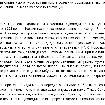
лагоприятную атмосферу внутри, в сознании руководителей. Т
решения и выхода из сложной ситуации.
работодателя к должности «помощник руководителя», могут 
то в XXI веке в России настолько неосознанно и с халтурой п
ю? В западном корпоративном мире эти два понятия «помощни
 общим крылом компании; у каждого из них есть своя миссия
ет показаться, что их род деятельности пересекается, ка
ермины, это то, что они являются элементами ИМК. Коротко 
ей эти иллюзии стали делом бытовым, привычным. Причем илл
вирус и превращаются в болезнь, а болезнь, как известно, уж
изации. Есть одна очень распространенная ситуация: журн
оводителем. Логичнее всего позвонить пиар­менеджеру или п
секретарем или еще кем­нибудь. Потом оказывается, что гла
ляется и ответственным лицом в организации, и пиар­мене
о авторитетное издание, то нередко отказывается брать интер
ачению «ноль» или, что еще хуже, опускается ниже. Такие боле
а, но похожие случаи бывали и до него. Здесь дело заключает
тую некоторые руководители игнорируют элементы корпоративно