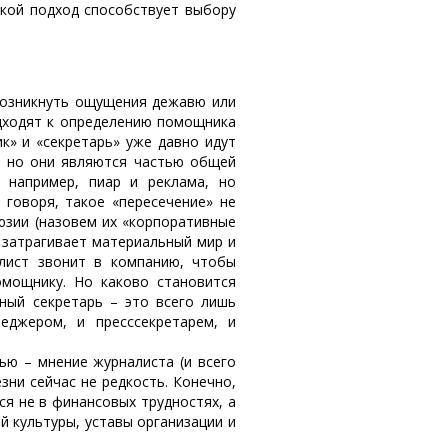
акой подход способствует выбору
возникнуть ощущения дежавю или
одходят к определению помощника
к» и «секретарь» уже давно идут
, но они являются частью общей
к например, пиар и реклама, но
говоря, такое «пересечение» не
юзии (назовем их «корпоративные
е затрагивает материальный мир и
алист звонит в компанию, чтобы
омощнику. Но каково становится
вный секретарь – это всего лишь
джером, и пресс­секретарем, и
вью – мнение журналиста (и всего
зни сейчас не редкость. Конечно,
ся не в финансовых трудностях, а
й культуры, уставы организации и