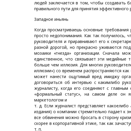
людей заключается в том, чтобы создавать б
правильного пути для принятия эффективного 
Западное инь­янь
Когда просматриваешь основные требования 
просто недопонимания. Как так получилось, ч
руководителя и приравнивают его к секретар
разной дорогой, но прекрасно уживаются под
мозаики «гнезда» организации. Сначала мож
единственное, что связывает эти медийные т
больше чем иллюзия. Для многих руководител
иллюзии») со временем распространяются как 
может нанести ощутимый вред имиджу орган
договориться об интервью с каким­либо рук
журналисту, когда его соединяют с главным 
«формальный статус», на самом деле он яв
маркетологом и
т. д. Если журналист представляет какое­либ
издания) о компании стремительно падает к зн
все обвинения можно бросать в сторону кризис
скорее в корпоративной этике, так как зачас
т. п.