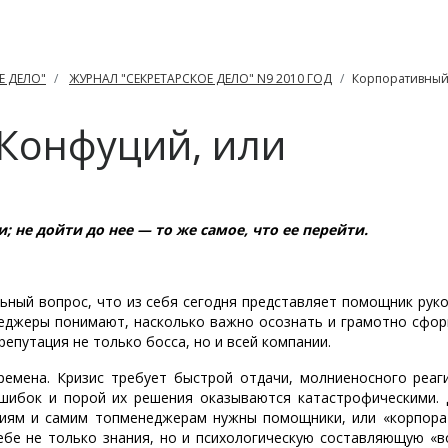
Е ДЕЛО"
ЖУРНАЛ "СЕКРЕТАРСКОЕ ДЕЛО" N9 2010 ГОД
Корпоративный
Конфуций, или
 не дойти до нее — то же самое, что ее перейти.
льный вопрос, что из себя сегодня представляет помощник рук
енеджеры понимают, насколько важно осознать и грамотно сфо
епутация не только босса, но и всей компании.
ремена. Кризис требует быстрой отдачи, молниеносного реаг
ошибок и порой их решения оказываются катастрофическими.
циям и самим топ­менеджерам нужны помощники, или «корпора
ебе не только знания, но и психологическую составляющую «в