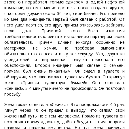
этого он поработал топ-менеджером в одной нефтяной
компании, потом в министерстве, а после создал с другом,
с которым дружил около 30 лет, свой бизнес. Его привело
ко мне два инцидента. Первый был связан с работой. От
него ушел партнер, его друг, причем отказываясь забирать
свою долю. Причиной этого была излишняя
требовательность клиента к выполнению партнером своих
обязательств. Причем, клиент никогда особенно не
матерился, не хамил, но требовал выполнения
обязательств ото всех и в ту же секунду. Уход друга из
учредителей и выраженная текучка персонала его
обеспокоили. Второй инцидент был связан с семьей,
причем, был очень пикантным. Он сидел в туалете и
обнаружил, что закончилась туалетная бумага. Он крикнул
жене: «Принеси туалетную бумагу!» Она ответила:
«Сейчас!». 3-4 минуты ничего не происходило. Он повторил
просьбу.
Жена также ответила: «Сейчас!». Это продолжалось 4-5 раз.
Минут через 10 он пришел к выводу, что связал свой
жизненный путь не с тем человеком. Прямо из туалета он
позвонил своему адвокату, дабы обсудить с ним вопросы
развода и раздела имущества. Но тут жена принесла