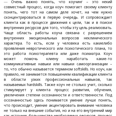
―
Очень важно понять, что коучинг – это некий
совместный процесс, когда коуч помогает своему клиенту
понять, чего тот на самом деле хочет, на чем нужно
сконцентрироваться в первую очередь. И сопровождает
клиента как в процессе движения к цели, так и в поиске
внутренних ресурсов для того, чтобы эту цель реализовать.
Чаще область работы коуча связана с разрешением
внутренних эмоциональных вопросов неклинического
характера. То есть, если у человека есть какиелибо
проявления невротического или психотического плана, то
это работа психотерапевта или даже психиатра. Коуч
может помочь клиену наработать какие-то
коммуникативные навыки или навыки самоорганизации –
то, что обычно называется термином softskills. Но коуч, как
правило, не занимается повышением квалификации клиента
в области узких профессиональных навыков, так
называемых hardskills. Также коуч не столько учит, сколько
стимулирует у клиента процесс развития, обучения,
увеличения степени осознанности и ответственности. Под
осознанностью здесь понимается умение лучше понять,
что происходит, умение акцентировать внимание человека
не только на внешние события, но и на его внутренний мир
как источник большинства необходимых ресурсов, процесс