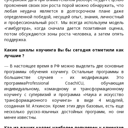
прояснения своих зон роста порой можно обнаружить, что
любая неудача является в долгосрочном плане даже
определенной победой, несущей опыт, знания, личностный
и профессиональный рост. Мы всегда используем модель
«гамбургера», когда сначала дается позитивная оценка,
потом обсуждаются зоны роста человека, а затем опять
поддержка.
Какие школы коучинга Вы бы сегодня отметили как
лучшие ?
―
В настоящее время в РФ можно выделить две основные
программы обучения коучингу. Остальные программы в
большинстве случаев – их модификации. Это
программаProfessional CoachICU, обучающая
индивидуальному, командному и трансформационному
коучингу с супервизий и программа «Наука и искусство
трансформационного коучинга» в виде 4 модулей,
созданная М. Аткинсон. Кроме этих двух базовых, есть еще
несколько русско-язычных достойных программ, но они
менее известны.
Кто из ваших коллег наиболее популярен у клиентов