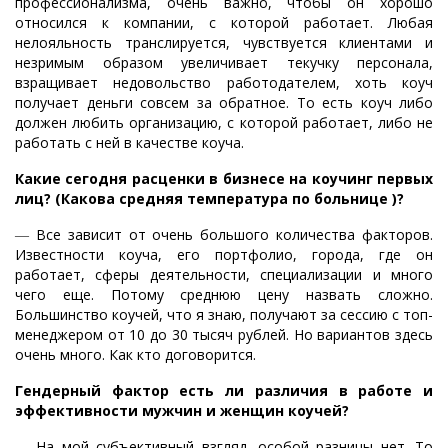
профессионализма, очень важно, чтобы он хорошо
относился к компании, с которой работает. Любая
нелояльность транслируется, чувствуется клиентами и
незримым образом увеличивает текучку персонала,
взращивает недовольство работодателем, хоть коуч
получает деньги совсем за обратное. То есть коуч либо
должен любить организацию, с которой работает, либо не
работать с ней в качестве коуча.
Какие сегодня расценки в бизнесе на коучинг первых
лиц? (Какова средняя температура по больнице )?
―
Все зависит от очень большого количества факторов.
Известности коуча, его портфолио, города, где он
работает, сферы деятельности, специализации и много
чего еще. Потому среднюю цену назвать сложно.
Большинство коучей, что я знаю, получают за сессию с топ-
менеджером от 10 до 30 тысяч рублей. Но вариантов здесь
очень много. Как кто договорится.
Гендерный фактор есть ли различия в работе и
эффективности мужчин и женщин коучей?
―
На мой субъективный взгляд, особой разницы нет. То