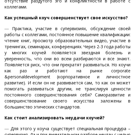
отсутствие раздутого эго и конфликтности в работе с
коллегами.
Как успешный коуч совершенствует свое искусство?
―
Практика, участие в супервизиях, обсуждение своей
работы с коллегами, постоянное повышение квалификации:
чтение книг, просмотр образовательных видео, участие в
тренингах, семинарах, конференциях. Через 2-3 года работы
у многих коучей появляется звездная болезнь и
уверенность, что они во всем разбираются и все знают.
Появляется риск, что они прекратят развиваться. Но коучи
как раз и работают на рынке corporate
&personaldevelopment (корпоративное и личностное
развитие). И если он не развивается сам, то как он может
помогать развиваться другим, не транслируя ценности
постоянного совершенствования себя? Саморазвитие и
совершенствование своего искусства заложены в
большинство этических стандартов.
Как стоит анализировать неудачи коучей?
―
Для этого у коуча существует специальная процедура –
супервизия. Да и при внимательном разборе неудач с целью