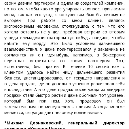
своим давним партнером и одним из создателей компании,
но потом, чтобы как-то урегулировать вопрос, пригласили
меня, так как его уход к конкурентам был бы никому не
выгоден. При работе со мной клиент, являясь
экспрессивным человеком, столкнувшись с тем, что его
хотели оставить не у дел, требовал встречи со вторым
учредителемадминистратором где-нибудь наедине, чтобы
набить ему морду. Это было условием дальнейшего
взаимодействия. Я даже поинтересовался у заказчика не
согласится ли он где-нибудь, например, в боксерских
перчатках встретиться со своим партнером. Тот,
естественно, был против. В течение 10 сессий нам с
клиентом удалось найти нишу дальнейшего развития
бизнеса, дистанцировавшись от текущего направления и
отдела продаж, где он довольно успешно реализовал себя
впоследствии. А в отделе продаж после ухода их «лидера»
продажи стали быстро расти и даже обогнали тот уровень,
который был при нем. Хоть продавцом он был
замечательным, но менеджером – плохим. А когда многое
меняется, ситуация дает человеку новые вызовы.
*Михаил Дернаковский, генеральный директор
компании «Коучинг Центр»