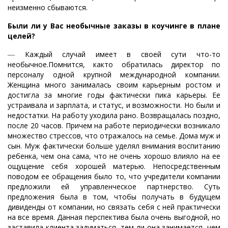
неизменно сбываются.
Были ли у Вас необычные заказы в коучинге в плане
целей?
―
Каждый случай имеет в своей сути что-то
необычное.Помнится, както обратилась директор по
персоналу одной крупной международной компании.
Женщина много занималась своим карьерным ростом и
достигла за многие годы фактически пика карьеры. Ее
устраивала и зарплата, и статус, и возможности. Но были и
недостатки. На работу уходила рано. Возвращалась поздно,
после 20 часов. Причем на работе периодически возникало
множество стрессов, что отражалось на семье. Дома муж и
сын. Муж фактически больше уделял внимания воспитанию
ребенка, чем она сама, что не очень хорошо влияло на ее
ощущение себя хорошей матерью. Непосредственным
поводом ее обращения было то, что учредители компании
предложили ей управленческое партнерство. Суть
предложения была в том, чтобы получать в будущем
дивиденды от компании, но связать себя с ней практически
на все время. Данная перспектива была очень выгодной, но
заставила клиента задуматься, тем ли она занимается, чем