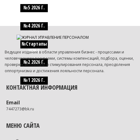
№5 2026 Г.
№4 2026 Г.
№Стартапы
2026 Г.
Ведущее издание в области управления бизнес - процессами и
человеческими ресурсами, системы компенсаций, подбора, оценки,
№2 2026 Г.
проверки, мотивации и стимулирования персонала, преодоления
оппортунизма и достижения лояльности персонала.
№1 2026 Г.
КОНТАКТНАЯ ИНФОРМАЦИЯ
Email
7447273@bk.ru
МЕНЮ САЙТА